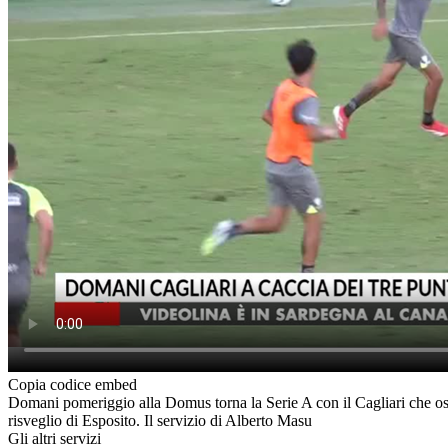
Copia codice embed
Domani pomeriggio alla Domus torna la Serie A con il Cagliari che os
risveglio di Esposito. Il servizio di Alberto Masu
Gli altri servizi