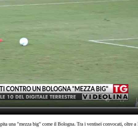
pita una "mezza big" come il Bologna. Tra i ventisei convocati, oltre 