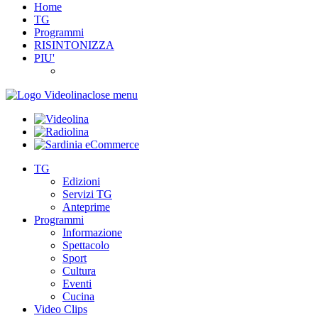
Home
TG
Programmi
RISINTONIZZA
PIU'
close menu
TG
Edizioni
Servizi TG
Anteprime
Programmi
Informazione
Spettacolo
Sport
Cultura
Eventi
Cucina
Video Clips