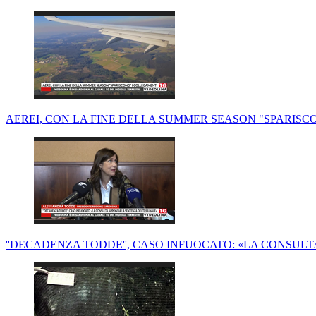
AEREI, CON LA FINE DELLA SUMMER SEASON "SPARISC
''DECADENZA TODDE'', CASO INFUOCATO: «LA CONSUL