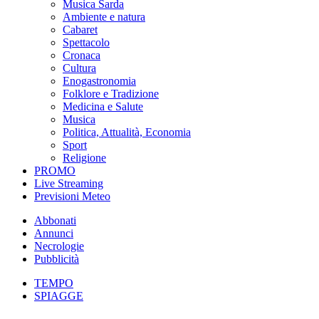
Musica Sarda
Ambiente e natura
Cabaret
Spettacolo
Cronaca
Cultura
Enogastronomia
Folklore e Tradizione
Medicina e Salute
Musica
Politica, Attualità, Economia
Sport
Religione
PROMO
Live Streaming
Previsioni Meteo
Abbonati
Annunci
Necrologie
Pubblicità
TEMPO
SPIAGGE