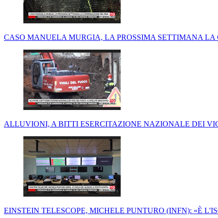
CASO MANUELA MURGIA, LA PROSSIMA SETTIMANA LA
ALLUVIONI, A BITTI ESERCITAZIONE NAZIONALE DEI VIG
EINSTEIN TELESCOPE, MICHELE PUNTURO (INFN): «È L'I