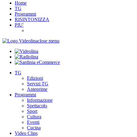
Home
TG
Programmi
RISINTONIZZA
PIU'
close menu
TG
Edizioni
Servizi TG
Anteprime
Programmi
Informazione
Spettacolo
Sport
Cultura
Eventi
Cucina
Video Clips