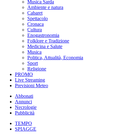
Musica Sarda
Ambiente e natura
Cabaret
Spettacolo
Cronaca
Cultura
Enogastronomia
Folklore e Tradizione
Medicina e Salute
Musica
Politica, Attualità, Economia
Sport
Religione
PROMO
Live Streaming
Previsioni Meteo
Abbonati
Annunci
Necrologie
Pubblicità
TEMPO
SPIAGGE