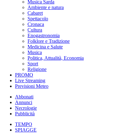
Musica Sarda
Ambiente e natura
Cabaret
Spettacolo
Cronaca
Cultura
Enogastronomia
Folklore e Tradizione
Medicina e Salute
Musica
Politica, Attualità, Economia
Sport
Religione
PROMO
Live Streaming
Previsioni Meteo
Abbonati
Annunci
Necrologie
Pubblicità
TEMPO
SPIAGGE