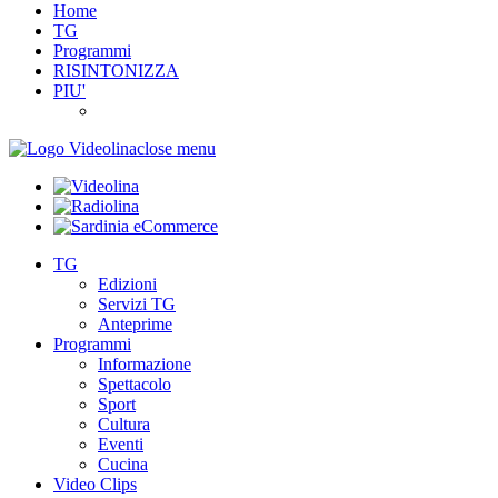
Home
TG
Programmi
RISINTONIZZA
PIU'
close menu
TG
Edizioni
Servizi TG
Anteprime
Programmi
Informazione
Spettacolo
Sport
Cultura
Eventi
Cucina
Video Clips