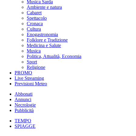
Musica Sarda
Ambiente e natura
Cabaret
Spettacolo
Cronaca
Cultura
Enogastronomia
Folklore e Tradizione
Medicina e Salute
Musica
Politica, Attualità, Economia
Sport
Religione
PROMO
Live Streaming
Previsioni Meteo
Abbonati
Annunci
Necrologie
Pubblicità
TEMPO
SPIAGGE