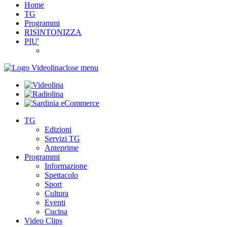
Home
TG
Programmi
RISINTONIZZA
PIU'
close menu
TG
Edizioni
Servizi TG
Anteprime
Programmi
Informazione
Spettacolo
Sport
Cultura
Eventi
Cucina
Video Clips