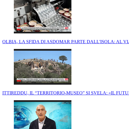
OLBIA, LA SFIDA DI ASDOMAR PARTE DALL'ISOLA: AL 
ITTIREDDU, IL “TERRITORIO-MUSEO” SI SVELA: «IL FUT