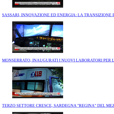
SASSARI, INNOVAZIONE ED ENERGIA: LA TRANSIZIONE
MONSERRATO, INAUGURATI I NUOVI LABORATORI PER 
TERZO SETTORE CRESCE, SARDEGNA ''REGINA'' DEL 