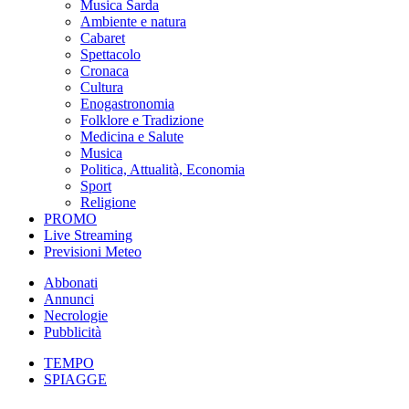
Musica Sarda
Ambiente e natura
Cabaret
Spettacolo
Cronaca
Cultura
Enogastronomia
Folklore e Tradizione
Medicina e Salute
Musica
Politica, Attualità, Economia
Sport
Religione
PROMO
Live Streaming
Previsioni Meteo
Abbonati
Annunci
Necrologie
Pubblicità
TEMPO
SPIAGGE