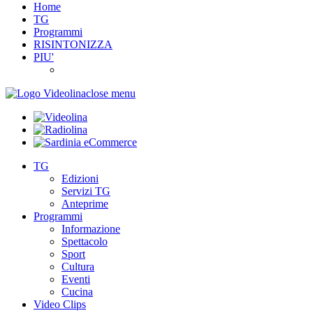
Home
TG
Programmi
RISINTONIZZA
PIU'
close menu
TG
Edizioni
Servizi TG
Anteprime
Programmi
Informazione
Spettacolo
Sport
Cultura
Eventi
Cucina
Video Clips