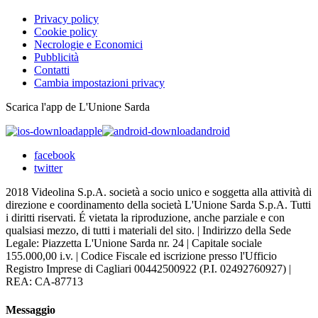
Privacy policy
Cookie policy
Necrologie e Economici
Pubblicità
Contatti
Cambia impostazioni privacy
Scarica l'app de L'Unione Sarda
apple
android
facebook
twitter
2018 Videolina S.p.A. società a socio unico e soggetta alla attività di
direzione e coordinamento della società L'Unione Sarda S.p.A. Tutti
i diritti riservati. É vietata la riproduzione, anche parziale e con
qualsiasi mezzo, di tutti i materiali del sito. | Indirizzo della Sede
Legale: Piazzetta L'Unione Sarda nr. 24 | Capitale sociale
155.000,00 i.v. | Codice Fiscale ed iscrizione presso l'Ufficio
Registro Imprese di Cagliari 00442500922 (P.I. 02492760927) |
REA: CA-87713
Messaggio