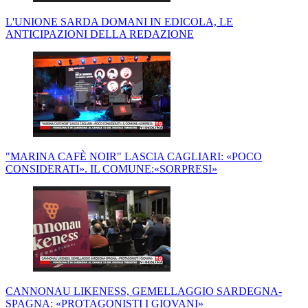
L'UNIONE SARDA DOMANI IN EDICOLA, LE
ANTICIPAZIONI DELLA REDAZIONE
"MARINA CAFÈ NOIR" LASCIA CAGLIARI: «POCO
CONSIDERATI». IL COMUNE:«SORPRESI»
CANNONAU LIKENESS, GEMELLAGGIO SARDEGNA-
SPAGNA: «PROTAGONISTI I GIOVANI»