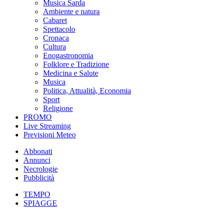
Musica Sarda
Ambiente e natura
Cabaret
Spettacolo
Cronaca
Cultura
Enogastronomia
Folklore e Tradizione
Medicina e Salute
Musica
Politica, Attualità, Economia
Sport
Religione
PROMO
Live Streaming
Previsioni Meteo
Abbonati
Annunci
Necrologie
Pubblicità
TEMPO
SPIAGGE