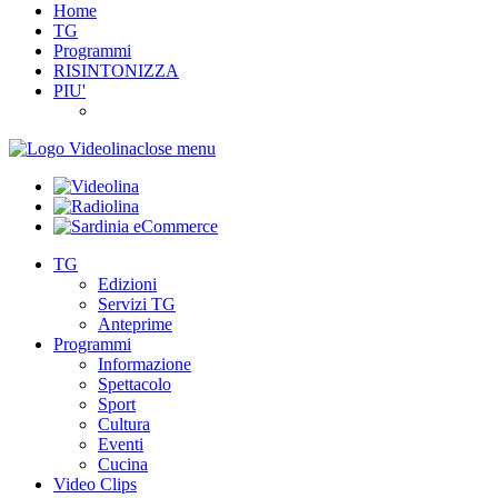
Home
TG
Programmi
RISINTONIZZA
PIU'
close menu
TG
Edizioni
Servizi TG
Anteprime
Programmi
Informazione
Spettacolo
Sport
Cultura
Eventi
Cucina
Video Clips