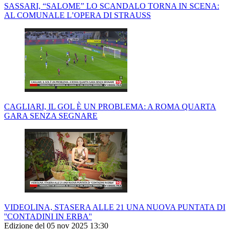
SASSARI, “SALOME” LO SCANDALO TORNA IN SCENA:
AL COMUNALE L’OPERA DI STRAUSS
CAGLIARI, IL GOL È UN PROBLEMA: A ROMA QUARTA
GARA SENZA SEGNARE
VIDEOLINA, STASERA ALLE 21 UNA NUOVA PUNTATA DI
''CONTADINI IN ERBA''
Edizione del 05 nov 2025 13:30