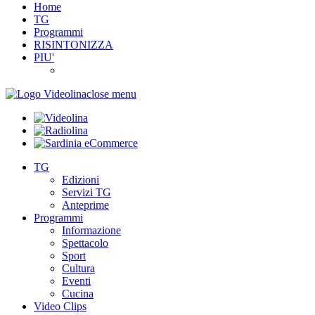
Home
TG
Programmi
RISINTONIZZA
PIU'
close menu
TG
Edizioni
Servizi TG
Anteprime
Programmi
Informazione
Spettacolo
Sport
Cultura
Eventi
Cucina
Video Clips