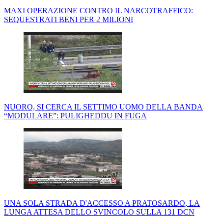
MAXI OPERAZIONE CONTRO IL NARCOTRAFFICO:
SEQUESTRATI BENI PER 2 MILIONI
NUORO, SI CERCA IL SETTIMO UOMO DELLA BANDA
“MODULARE”: PULIGHEDDU IN FUGA
UNA SOLA STRADA D'ACCESSO A PRATOSARDO, LA
LUNGA ATTESA DELLO SVINCOLO SULLA 131 DCN