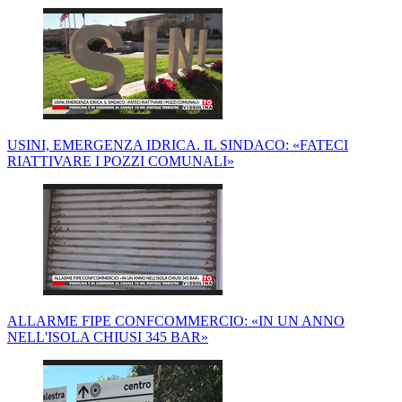
USINI, EMERGENZA IDRICA. IL SINDACO: «FATECI
RIATTIVARE I POZZI COMUNALI»
ALLARME FIPE CONFCOMMERCIO: «IN UN ANNO
NELL'ISOLA CHIUSI 345 BAR»