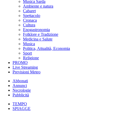
Musica Sarda
Ambiente e natura
Cabaret
Spettacolo
Cronaca
Cultura
Enogastronomia
Folklore e Tradizione
Medicina e Salute
Musica
Politica, Attualità, Economia
Sport
Religione
PROMO
Live Streaming
Previsioni Meteo
Abbonati
Annunci
Necrologie
Pubblicità
TEMPO
SPIAGGE