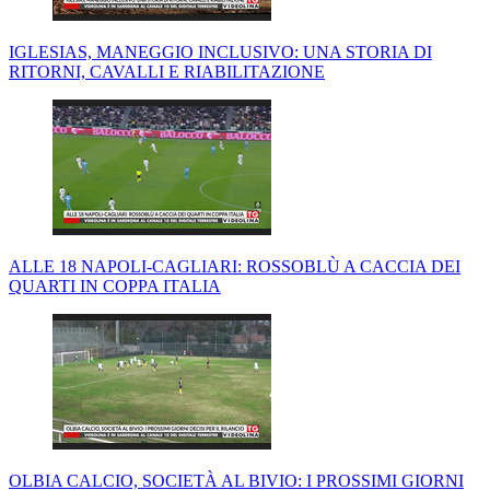
IGLESIAS, MANEGGIO INCLUSIVO: UNA STORIA DI
RITORNI, CAVALLI E RIABILITAZIONE
ALLE 18 NAPOLI-CAGLIARI: ROSSOBLÙ A CACCIA DEI
QUARTI IN COPPA ITALIA
OLBIA CALCIO, SOCIETÀ AL BIVIO: I PROSSIMI GIORNI