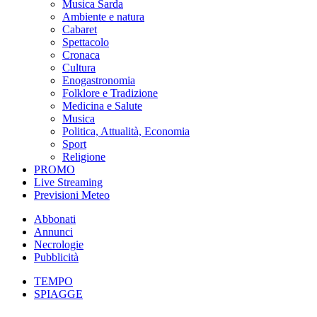
Musica Sarda
Ambiente e natura
Cabaret
Spettacolo
Cronaca
Cultura
Enogastronomia
Folklore e Tradizione
Medicina e Salute
Musica
Politica, Attualità, Economia
Sport
Religione
PROMO
Live Streaming
Previsioni Meteo
Abbonati
Annunci
Necrologie
Pubblicità
TEMPO
SPIAGGE