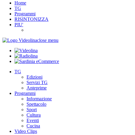
Home
TG
Programmi
RISINTONIZZA
PIU'
close menu
TG
Edizioni
Servizi TG
Anteprime
Programmi
Informazione
Spettacolo
Sport
Cultura
Eventi
Cucina
Video Clips