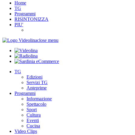
Home
TG
Programmi
RISINTONIZZA
PIU'
close menu
TG
Edizioni
Servizi TG
Anteprime
Programmi
Informazione
Spettacolo
Sport
Cultura
Eventi
Cucina
Video Clips