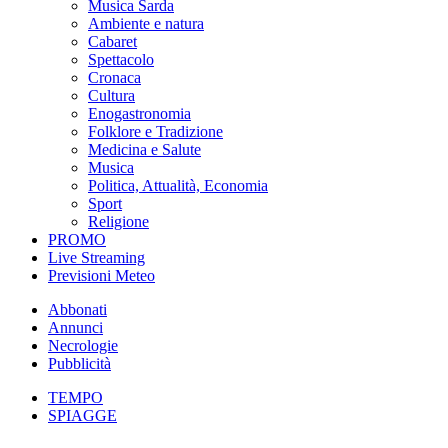
Musica Sarda
Ambiente e natura
Cabaret
Spettacolo
Cronaca
Cultura
Enogastronomia
Folklore e Tradizione
Medicina e Salute
Musica
Politica, Attualità, Economia
Sport
Religione
PROMO
Live Streaming
Previsioni Meteo
Abbonati
Annunci
Necrologie
Pubblicità
TEMPO
SPIAGGE