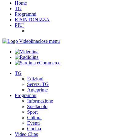
Home
TG
Programmi
RISINTONIZZA
PIU'
close menu
TG
Edizioni
Servizi TG
Anteprime
Programmi
Informazione
Spettacolo
Sport
Cultura
Eventi
Cucina
Video Clips