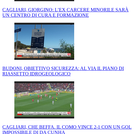
CAGLIARI, GIORGINO: L’EX CARCERE MINORILE SARÀ
UN CENTRO DI CURA E FORMAZIONE
BUDONI, OBIETTIVO SICUREZZA: AL VIA IL PIANO DI
RIASSETTO IDROGEOLOGICO
CAGLIARI, CHE BEFFA. IL COMO VINCE 2-1 CON UN GOL
IMPOSSIBILE DI DA CUNHA