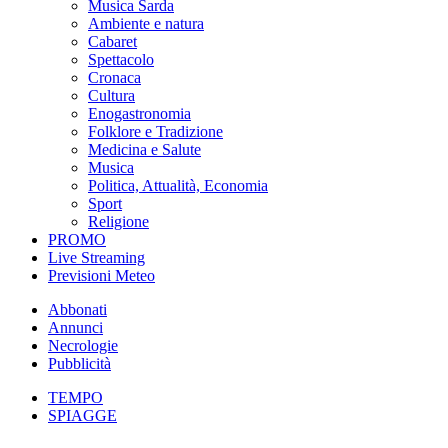
Musica Sarda
Ambiente e natura
Cabaret
Spettacolo
Cronaca
Cultura
Enogastronomia
Folklore e Tradizione
Medicina e Salute
Musica
Politica, Attualità, Economia
Sport
Religione
PROMO
Live Streaming
Previsioni Meteo
Abbonati
Annunci
Necrologie
Pubblicità
TEMPO
SPIAGGE