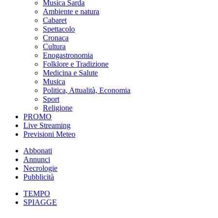
Musica Sarda
Ambiente e natura
Cabaret
Spettacolo
Cronaca
Cultura
Enogastronomia
Folklore e Tradizione
Medicina e Salute
Musica
Politica, Attualità, Economia
Sport
Religione
PROMO
Live Streaming
Previsioni Meteo
Abbonati
Annunci
Necrologie
Pubblicità
TEMPO
SPIAGGE