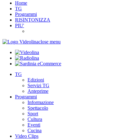
Home
TG
Programmi
RISINTONIZZA
PIU'
close menu
TG
Edizioni
Servizi TG
Anteprime
Programmi
Informazione
Spettacolo
Sport
Cultura
Eventi
Cucina
Video Clips