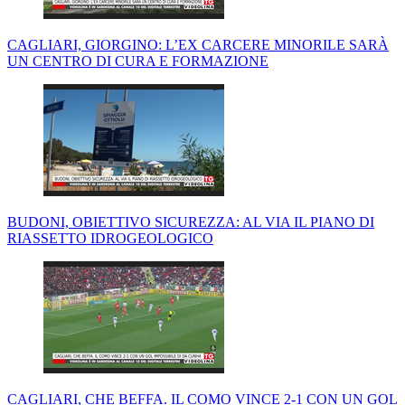
CAGLIARI, GIORGINO: L’EX CARCERE MINORILE SARÀ
UN CENTRO DI CURA E FORMAZIONE
BUDONI, OBIETTIVO SICUREZZA: AL VIA IL PIANO DI
RIASSETTO IDROGEOLOGICO
CAGLIARI, CHE BEFFA. IL COMO VINCE 2-1 CON UN GOL