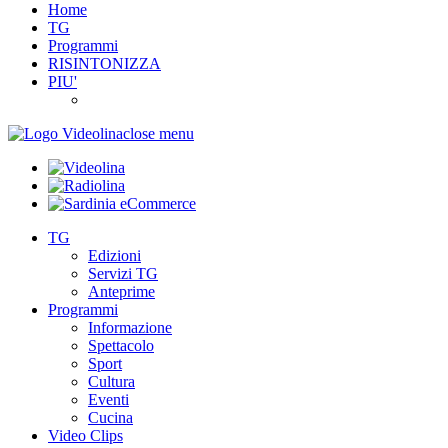
Home
TG
Programmi
RISINTONIZZA
PIU'
close menu
TG
Edizioni
Servizi TG
Anteprime
Programmi
Informazione
Spettacolo
Sport
Cultura
Eventi
Cucina
Video Clips