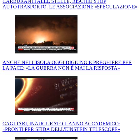
CARBURANTI ALLE STELLE, RISCHIO STOP
AUTOTRASPORTO. LE ASSOCIAZIONI: «SPECULAZIONE»
ANCHE NELL'ISOLA OGGI DIGIUNO E PREGHIERE PER
LA PACE: «LA GUERRA NON È MAI LA RISPOSTA»
CAGLIARI, INAUGURATO L'ANNO ACCADEMICO:
«PRONTI PER SFIDA DELL'EINSTEIN TELESCOPE»