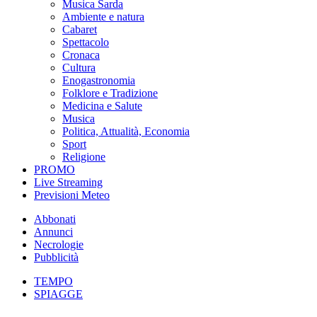
Musica Sarda
Ambiente e natura
Cabaret
Spettacolo
Cronaca
Cultura
Enogastronomia
Folklore e Tradizione
Medicina e Salute
Musica
Politica, Attualità, Economia
Sport
Religione
PROMO
Live Streaming
Previsioni Meteo
Abbonati
Annunci
Necrologie
Pubblicità
TEMPO
SPIAGGE