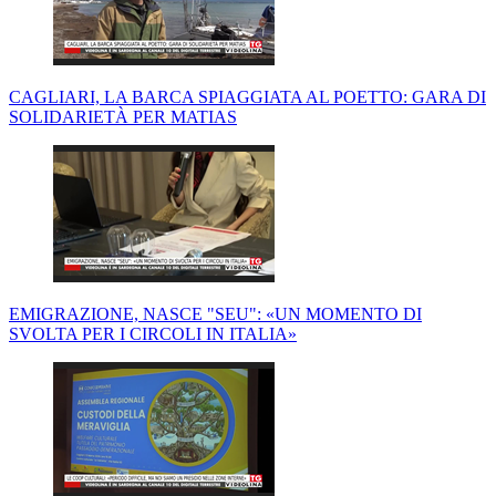
CAGLIARI, LA BARCA SPIAGGIATA AL POETTO: GARA DI
SOLIDARIETÀ PER MATIAS
EMIGRAZIONE, NASCE "SEU": «UN MOMENTO DI
SVOLTA PER I CIRCOLI IN ITALIA»