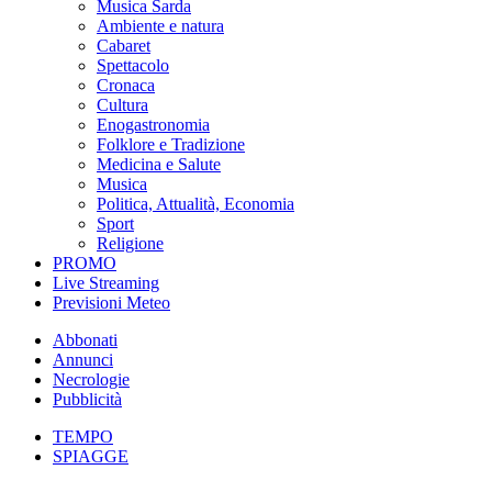
Musica Sarda
Ambiente e natura
Cabaret
Spettacolo
Cronaca
Cultura
Enogastronomia
Folklore e Tradizione
Medicina e Salute
Musica
Politica, Attualità, Economia
Sport
Religione
PROMO
Live Streaming
Previsioni Meteo
Abbonati
Annunci
Necrologie
Pubblicità
TEMPO
SPIAGGE