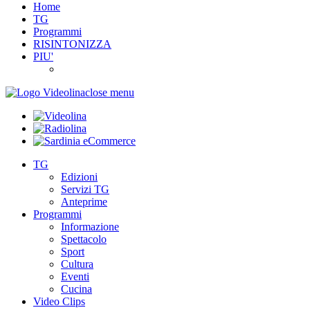
Home
TG
Programmi
RISINTONIZZA
PIU'
close menu
TG
Edizioni
Servizi TG
Anteprime
Programmi
Informazione
Spettacolo
Sport
Cultura
Eventi
Cucina
Video Clips