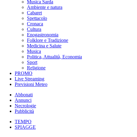
Musica Sarda
Ambiente e natura
Cabaret
Spettacolo
Cronaca
Cultura
Enogastronomia
Folklore e Tradizione
Medicina e Salute
Musica
Politica, Attualità, Economia
Sport
Religione
PROMO
Live Streaming
Previsioni Meteo
Abbonati
Annunci
Necrologie
Pubblicità
TEMPO
SPIAGGE