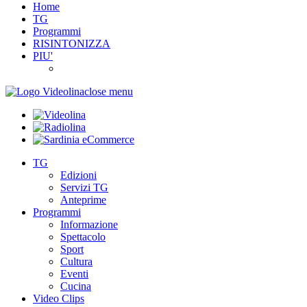
Home
TG
Programmi
RISINTONIZZA
PIU'
close menu
TG
Edizioni
Servizi TG
Anteprime
Programmi
Informazione
Spettacolo
Sport
Cultura
Eventi
Cucina
Video Clips