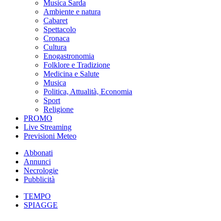
Musica Sarda
Ambiente e natura
Cabaret
Spettacolo
Cronaca
Cultura
Enogastronomia
Folklore e Tradizione
Medicina e Salute
Musica
Politica, Attualità, Economia
Sport
Religione
PROMO
Live Streaming
Previsioni Meteo
Abbonati
Annunci
Necrologie
Pubblicità
TEMPO
SPIAGGE