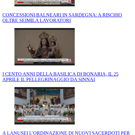
CONCESSIONI BALNEARI IN SARDEGNA: A RISCHIO
OLTRE SEIMILA LAVORATORI
I CENTO ANNI DELLA BASILICA DI BONARIA, IL 25
APRILE IL PELLEGRINAGGIO DA SINNAI
A LANUSEI L'ORDINAZIONE DI NUOVI SACERDOTI PER