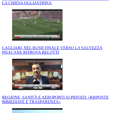
LA CHIESA OGLIASTRINA
CAGLIARI, NEL RUSH FINALE VERSO LA SALVEZZA
PISACANE RITROVA BELOTTI
REGIONE, SANITÀ E AEROPORTI AI PRIVATI: «RISPOSTE
IMMEDIATE E TRASPARENZA»