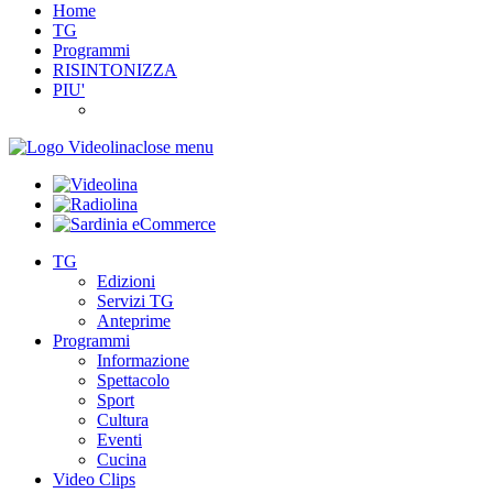
Home
TG
Programmi
RISINTONIZZA
PIU'
close menu
TG
Edizioni
Servizi TG
Anteprime
Programmi
Informazione
Spettacolo
Sport
Cultura
Eventi
Cucina
Video Clips