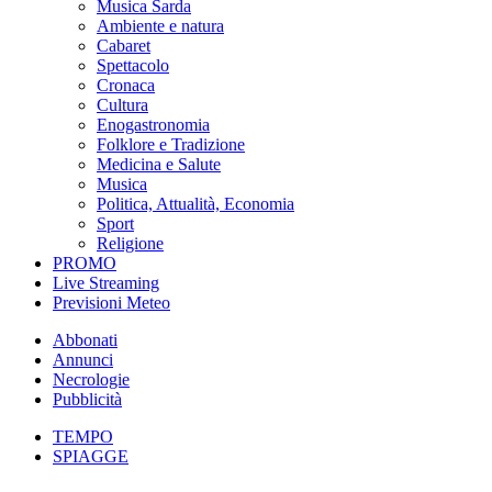
Musica Sarda
Ambiente e natura
Cabaret
Spettacolo
Cronaca
Cultura
Enogastronomia
Folklore e Tradizione
Medicina e Salute
Musica
Politica, Attualità, Economia
Sport
Religione
PROMO
Live Streaming
Previsioni Meteo
Abbonati
Annunci
Necrologie
Pubblicità
TEMPO
SPIAGGE