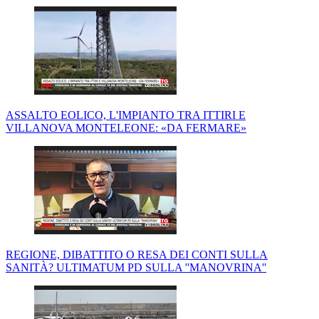
ASSALTO EOLICO, L'IMPIANTO TRA ITTIRI E
VILLANOVA MONTELEONE: «DA FERMARE»
REGIONE, DIBATTITO O RESA DEI CONTI SULLA
SANITÀ? ULTIMATUM PD SULLA ''MANOVRINA''