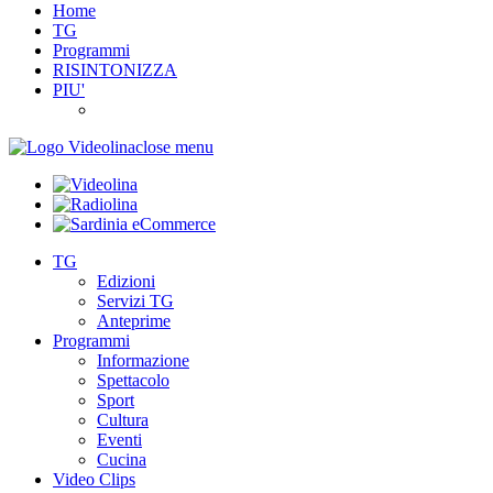
Home
TG
Programmi
RISINTONIZZA
PIU'
close menu
TG
Edizioni
Servizi TG
Anteprime
Programmi
Informazione
Spettacolo
Sport
Cultura
Eventi
Cucina
Video Clips