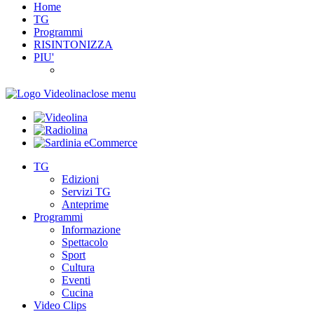
Home
TG
Programmi
RISINTONIZZA
PIU'
close menu
TG
Edizioni
Servizi TG
Anteprime
Programmi
Informazione
Spettacolo
Sport
Cultura
Eventi
Cucina
Video Clips