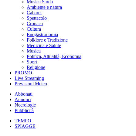
Musica Sarda
Ambiente e natura
Cabaret
Spettacolo
Cronaca
Cultura
Enogastronomia
Folklore e Tradizione
Medicina e Salute
Musica
Politica, Attualità, Economia
Sport
Religione
PROMO
Live Streaming
Previsioni Meteo
Abbonati
Annunci
Necrologie
Pubblicità
TEMPO
SPIAGGE