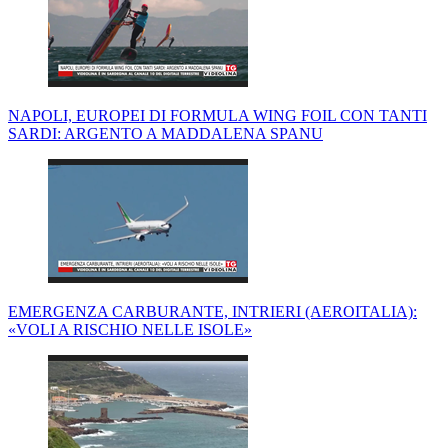
NAPOLI, EUROPEI DI FORMULA WING FOIL CON TANTI
SARDI: ARGENTO A MADDALENA SPANU
EMERGENZA CARBURANTE, INTRIERI (AEROITALIA):
«VOLI A RISCHIO NELLE ISOLE»