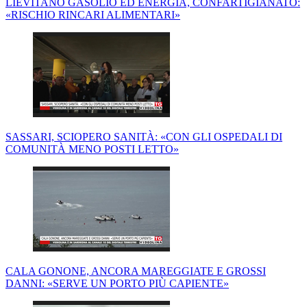
LIEVITANO GASOLIO ED ENERGIA, CONFARTIGIANATO:
«RISCHIO RINCARI ALIMENTARI»
SASSARI, SCIOPERO SANITÀ: «CON GLI OSPEDALI DI
COMUNITÀ MENO POSTI LETTO»
CALA GONONE, ANCORA MAREGGIATE E GROSSI
DANNI: «SERVE UN PORTO PIÙ CAPIENTE»