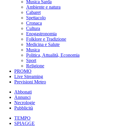
Musica Sarda
Ambiente e natura
Cabaret
Spettacolo
Cronaca
Cultura
Enogastronomia
Folklore e Tradizione
Medicina e Salute
Musica
Politica, Attualità, Economia
Sport
Religione
PROMO
Live Streaming
Previsioni Meteo
Abbonati
Annunci
Necrologie
Pubblicità
TEMPO
SPIAGGE