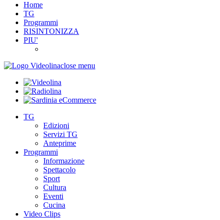
Home
TG
Programmi
RISINTONIZZA
PIU'
close menu
TG
Edizioni
Servizi TG
Anteprime
Programmi
Informazione
Spettacolo
Sport
Cultura
Eventi
Cucina
Video Clips