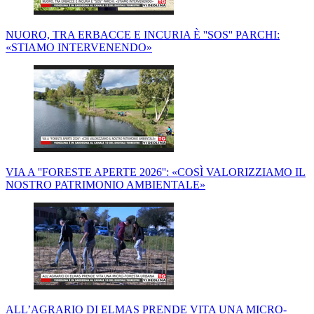
NUORO, TRA ERBACCE E INCURIA È ''SOS'' PARCHI:
«STIAMO INTERVENENDO»
VIA A ''FORESTE APERTE 2026'': «COSÌ VALORIZZIAMO IL
NOSTRO PATRIMONIO AMBIENTALE»
ALL’AGRARIO DI ELMAS PRENDE VITA UNA MICRO-