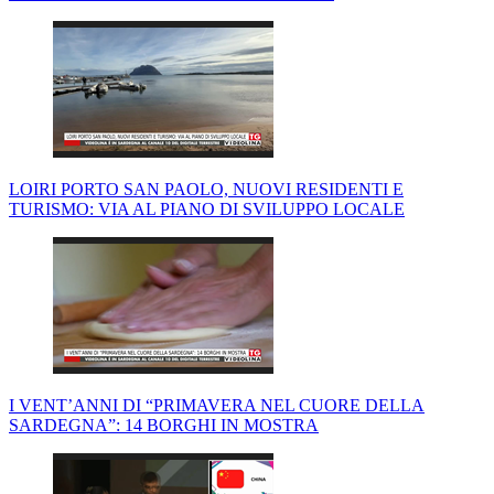
LOIRI PORTO SAN PAOLO, NUOVI RESIDENTI E
TURISMO: VIA AL PIANO DI SVILUPPO LOCALE
I VENT’ANNI DI “PRIMAVERA NEL CUORE DELLA
SARDEGNA”: 14 BORGHI IN MOSTRA