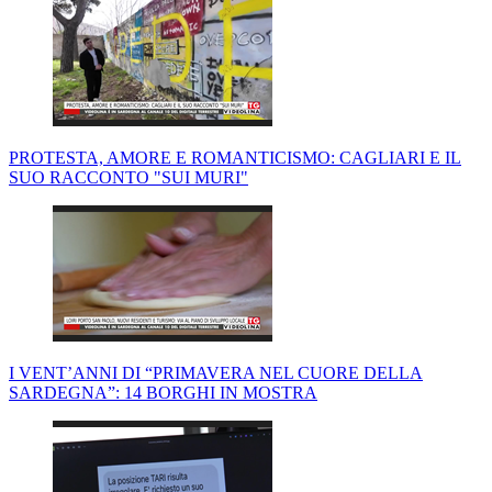
PROTESTA, AMORE E ROMANTICISMO: CAGLIARI E IL
SUO RACCONTO "SUI MURI"
I VENT’ANNI DI “PRIMAVERA NEL CUORE DELLA
SARDEGNA”: 14 BORGHI IN MOSTRA