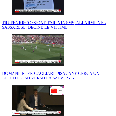
TRUFFA RISCOSSIONE TARI VIA SMS, ALLARME NEL
SASSARESE: DECINE LE VITTIME
DOMANI INTER-CAGLIARI: PISACANE CERCA UN
ALTRO PASSO VERSO LA SALVEZZA