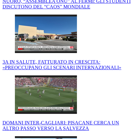
NUORO, “ASSEMBLEA ONU” AL FERMI: GLI STUDENTI
DISCUTONO DEL “CAOS” MONDIALE
3A IN SALUTE, FATTURATO IN CRESCITA:
«PREOCCUPANO GLI SCENARI INTERNAZIONALI»
DOMANI INTER-CAGLIARI: PISACANE CERCA UN
ALTRO PASSO VERSO LA SALVEZZA