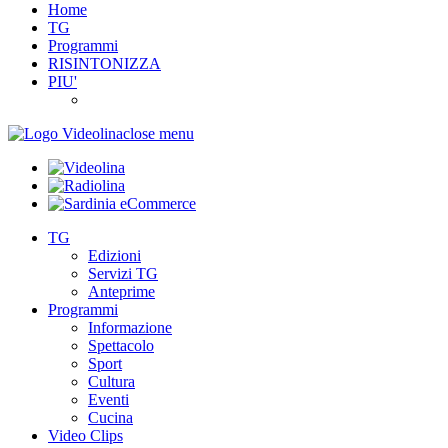
Home
TG
Programmi
RISINTONIZZA
PIU'
close menu
TG
Edizioni
Servizi TG
Anteprime
Programmi
Informazione
Spettacolo
Sport
Cultura
Eventi
Cucina
Video Clips