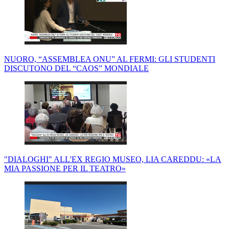
NUORO, “ASSEMBLEA ONU” AL FERMI: GLI STUDENTI
DISCUTONO DEL “CAOS” MONDIALE
"DIALOGHI" ALL'EX REGIO MUSEO, LIA CAREDDU: «LA
MIA PASSIONE PER IL TEATRO»