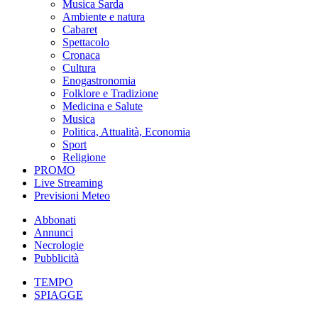
Musica Sarda
Ambiente e natura
Cabaret
Spettacolo
Cronaca
Cultura
Enogastronomia
Folklore e Tradizione
Medicina e Salute
Musica
Politica, Attualità, Economia
Sport
Religione
PROMO
Live Streaming
Previsioni Meteo
Abbonati
Annunci
Necrologie
Pubblicità
TEMPO
SPIAGGE