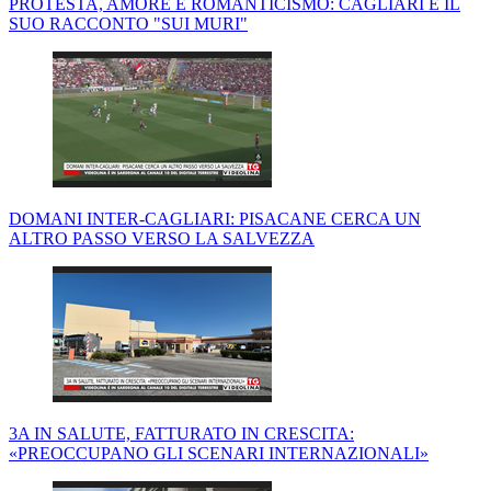
PROTESTA, AMORE E ROMANTICISMO: CAGLIARI E IL
SUO RACCONTO "SUI MURI"
DOMANI INTER-CAGLIARI: PISACANE CERCA UN
ALTRO PASSO VERSO LA SALVEZZA
3A IN SALUTE, FATTURATO IN CRESCITA:
«PREOCCUPANO GLI SCENARI INTERNAZIONALI»