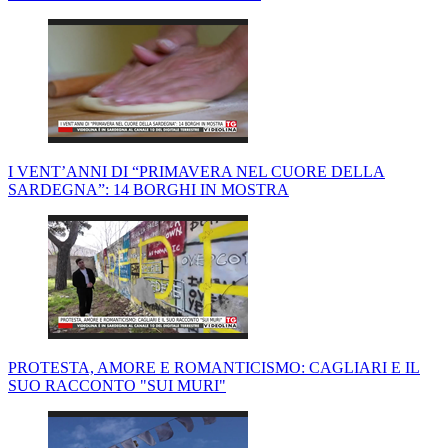
I VENT’ANNI DI “PRIMAVERA NEL CUORE DELLA
SARDEGNA”: 14 BORGHI IN MOSTRA
PROTESTA, AMORE E ROMANTICISMO: CAGLIARI E IL
SUO RACCONTO "SUI MURI"