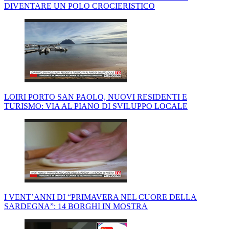
DIVENTARE UN POLO CROCIERISTICO
LOIRI PORTO SAN PAOLO, NUOVI RESIDENTI E
TURISMO: VIA AL PIANO DI SVILUPPO LOCALE
I VENT’ANNI DI “PRIMAVERA NEL CUORE DELLA
SARDEGNA”: 14 BORGHI IN MOSTRA