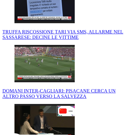
TRUFFA RISCOSSIONE TARI VIA SMS, ALLARME NEL
SASSARESE: DECINE LE VITTIME
DOMANI INTER-CAGLIARI: PISACANE CERCA UN
ALTRO PASSO VERSO LA SALVEZZA