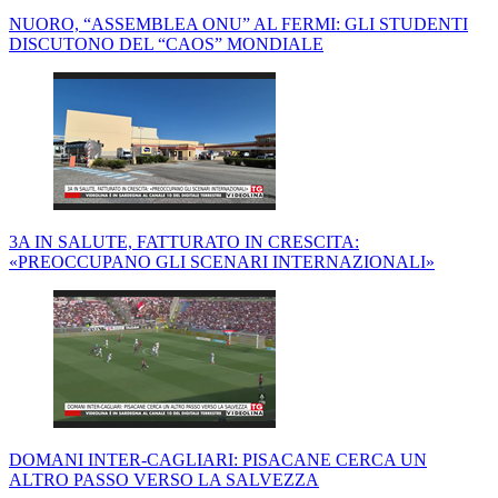
NUORO, “ASSEMBLEA ONU” AL FERMI: GLI STUDENTI
DISCUTONO DEL “CAOS” MONDIALE
3A IN SALUTE, FATTURATO IN CRESCITA:
«PREOCCUPANO GLI SCENARI INTERNAZIONALI»
DOMANI INTER-CAGLIARI: PISACANE CERCA UN
ALTRO PASSO VERSO LA SALVEZZA