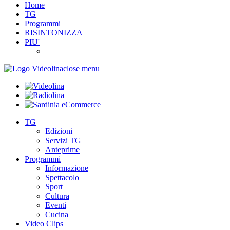
Home
TG
Programmi
RISINTONIZZA
PIU'
close menu
TG
Edizioni
Servizi TG
Anteprime
Programmi
Informazione
Spettacolo
Sport
Cultura
Eventi
Cucina
Video Clips