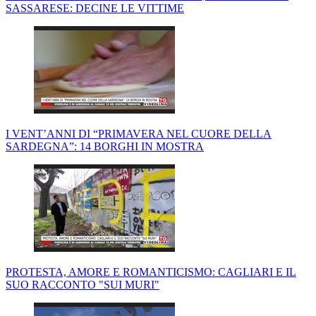
SASSARESE: DECINE LE VITTIME
I VENT’ANNI DI “PRIMAVERA NEL CUORE DELLA
SARDEGNA”: 14 BORGHI IN MOSTRA
PROTESTA, AMORE E ROMANTICISMO: CAGLIARI E IL
SUO RACCONTO "SUI MURI"