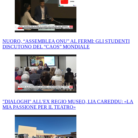
NUORO, “ASSEMBLEA ONU” AL FERMI: GLI STUDENTI
DISCUTONO DEL “CAOS” MONDIALE
"DIALOGHI" ALL'EX REGIO MUSEO, LIA CAREDDU: «LA
MIA PASSIONE PER IL TEATRO»