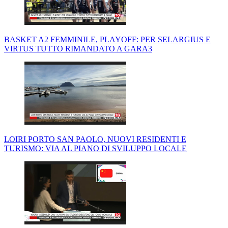
BASKET A2 FEMMINILE, PLAYOFF: PER SELARGIUS E
VIRTUS TUTTO RIMANDATO A GARA3
LOIRI PORTO SAN PAOLO, NUOVI RESIDENTI E
TURISMO: VIA AL PIANO DI SVILUPPO LOCALE