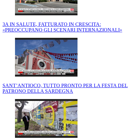
3A IN SALUTE, FATTURATO IN CRESCITA:
«PREOCCUPANO GLI SCENARI INTERNAZIONALI»
SANT’ANTIOCO, TUTTO PRONTO PER LA FESTA DEL
PATRONO DELLA SARDEGNA