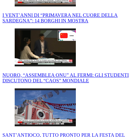
I VENT’ANNI DI “PRIMAVERA NEL CUORE DELLA
SARDEGNA”: 14 BORGHI IN MOSTRA
NUORO, “ASSEMBLEA ONU” AL FERMI: GLI STUDENTI
DISCUTONO DEL “CAOS” MONDIALE
SANT’ANTIOCO, TUTTO PRONTO PER LA FESTA DEL