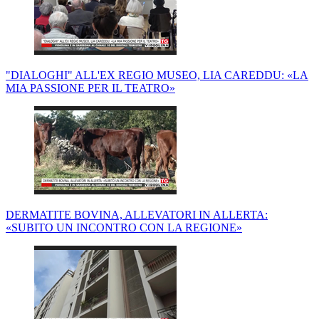
"DIALOGHI" ALL'EX REGIO MUSEO, LIA CAREDDU: «LA
MIA PASSIONE PER IL TEATRO»
DERMATITE BOVINA, ALLEVATORI IN ALLERTA:
«SUBITO UN INCONTRO CON LA REGIONE»