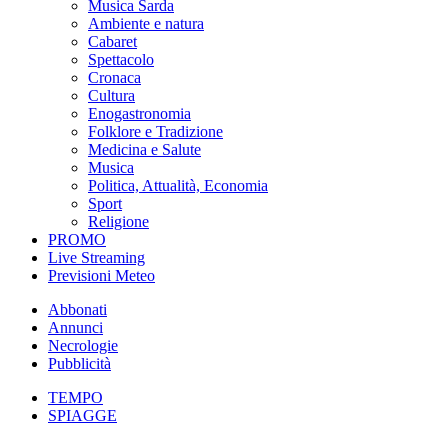
Musica Sarda
Ambiente e natura
Cabaret
Spettacolo
Cronaca
Cultura
Enogastronomia
Folklore e Tradizione
Medicina e Salute
Musica
Politica, Attualità, Economia
Sport
Religione
PROMO
Live Streaming
Previsioni Meteo
Abbonati
Annunci
Necrologie
Pubblicità
TEMPO
SPIAGGE