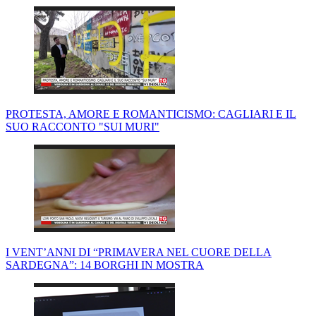
PROTESTA, AMORE E ROMANTICISMO: CAGLIARI E IL
SUO RACCONTO "SUI MURI"
I VENT’ANNI DI “PRIMAVERA NEL CUORE DELLA
SARDEGNA”: 14 BORGHI IN MOSTRA