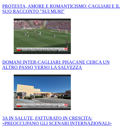
PROTESTA, AMORE E ROMANTICISMO: CAGLIARI E IL
SUO RACCONTO "SUI MURI"
DOMANI INTER-CAGLIARI: PISACANE CERCA UN
ALTRO PASSO VERSO LA SALVEZZA
3A IN SALUTE, FATTURATO IN CRESCITA:
«PREOCCUPANO GLI SCENARI INTERNAZIONALI»