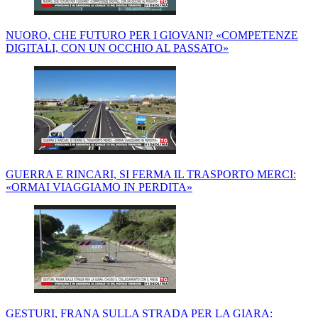
NUORO, CHE FUTURO PER I GIOVANI? «COMPETENZE
DIGITALI, CON UN OCCHIO AL PASSATO»
GUERRA E RINCARI, SI FERMA IL TRASPORTO MERCI:
«ORMAI VIAGGIAMO IN PERDITA»
GESTURI, FRANA SULLA STRADA PER LA GIARA: