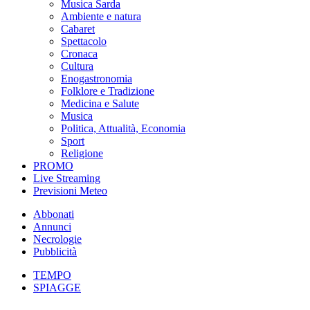
Musica Sarda
Ambiente e natura
Cabaret
Spettacolo
Cronaca
Cultura
Enogastronomia
Folklore e Tradizione
Medicina e Salute
Musica
Politica, Attualità, Economia
Sport
Religione
PROMO
Live Streaming
Previsioni Meteo
Abbonati
Annunci
Necrologie
Pubblicità
TEMPO
SPIAGGE