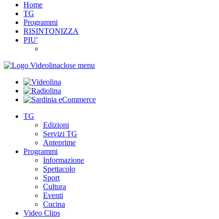
Home
TG
Programmi
RISINTONIZZA
PIU'
close menu
TG
Edizioni
Servizi TG
Anteprime
Programmi
Informazione
Spettacolo
Sport
Cultura
Eventi
Cucina
Video Clips