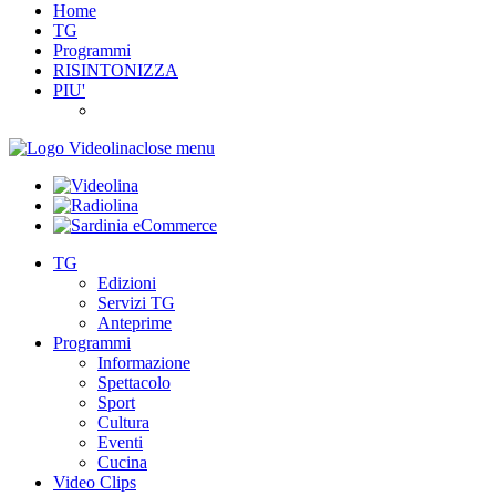
Home
TG
Programmi
RISINTONIZZA
PIU'
close menu
TG
Edizioni
Servizi TG
Anteprime
Programmi
Informazione
Spettacolo
Sport
Cultura
Eventi
Cucina
Video Clips