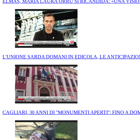
ELMAS, MARIA LAURA ORRÙ SI RICANDIDA: «UNA VISI
L'UNIONE SARDA DOMANI IN EDICOLA, LE ANTICIPAZI
CAGLIARI, 30 ANNI DI ''MONUMENTI APERTI'': FINO A DOM