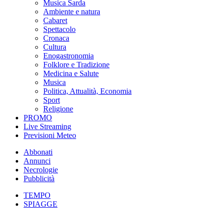
Musica Sarda
Ambiente e natura
Cabaret
Spettacolo
Cronaca
Cultura
Enogastronomia
Folklore e Tradizione
Medicina e Salute
Musica
Politica, Attualità, Economia
Sport
Religione
PROMO
Live Streaming
Previsioni Meteo
Abbonati
Annunci
Necrologie
Pubblicità
TEMPO
SPIAGGE