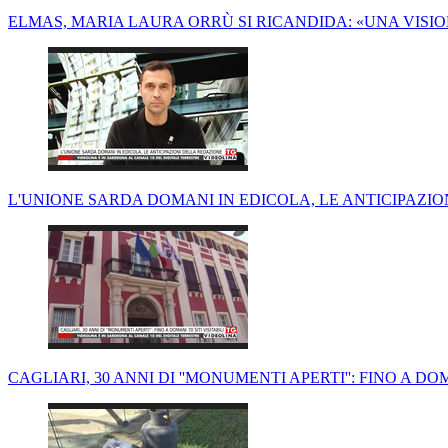
ELMAS, MARIA LAURA ORRÙ SI RICANDIDA: «UNA VISI
L'UNIONE SARDA DOMANI IN EDICOLA, LE ANTICIPAZI
CAGLIARI, 30 ANNI DI ''MONUMENTI APERTI'': FINO A DOM