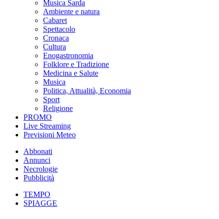
Musica Sarda
Ambiente e natura
Cabaret
Spettacolo
Cronaca
Cultura
Enogastronomia
Folklore e Tradizione
Medicina e Salute
Musica
Politica, Attualità, Economia
Sport
Religione
PROMO
Live Streaming
Previsioni Meteo
Abbonati
Annunci
Necrologie
Pubblicità
TEMPO
SPIAGGE