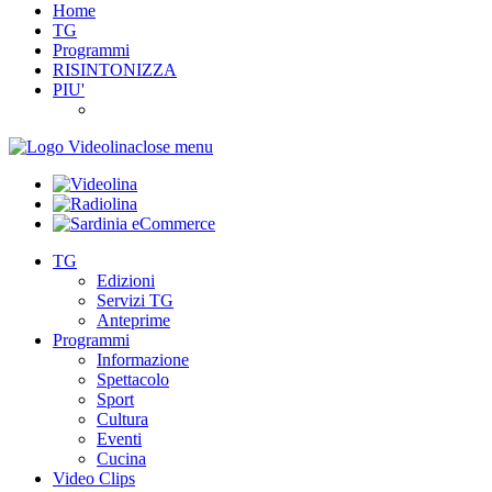
Home
TG
Programmi
RISINTONIZZA
PIU'
close menu
TG
Edizioni
Servizi TG
Anteprime
Programmi
Informazione
Spettacolo
Sport
Cultura
Eventi
Cucina
Video Clips