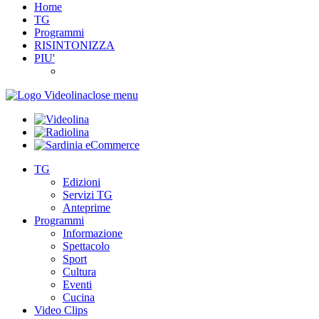
Home
TG
Programmi
RISINTONIZZA
PIU'
close menu
TG
Edizioni
Servizi TG
Anteprime
Programmi
Informazione
Spettacolo
Sport
Cultura
Eventi
Cucina
Video Clips