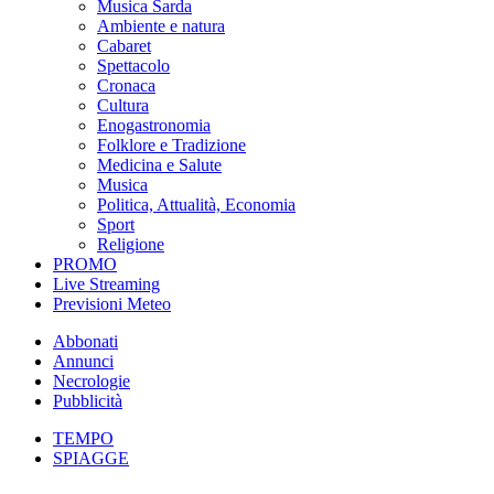
Musica Sarda
Ambiente e natura
Cabaret
Spettacolo
Cronaca
Cultura
Enogastronomia
Folklore e Tradizione
Medicina e Salute
Musica
Politica, Attualità, Economia
Sport
Religione
PROMO
Live Streaming
Previsioni Meteo
Abbonati
Annunci
Necrologie
Pubblicità
TEMPO
SPIAGGE