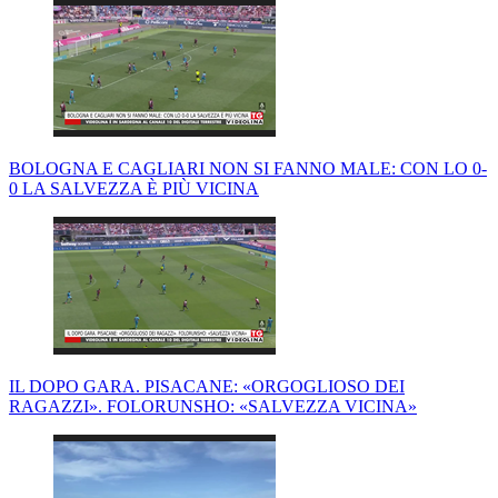
BOLOGNA E CAGLIARI NON SI FANNO MALE: CON LO 0-
0 LA SALVEZZA È PIÙ VICINA
IL DOPO GARA. PISACANE: «ORGOGLIOSO DEI
RAGAZZI». FOLORUNSHO: «SALVEZZA VICINA»