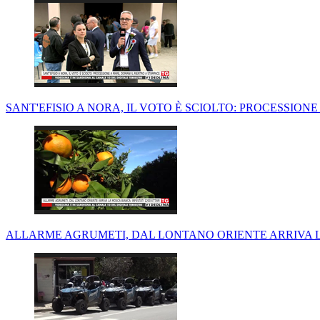
SANT'EFISIO A NORA, IL VOTO È SCIOLTO: PROCESSION
ALLARME AGRUMETI, DAL LONTANO ORIENTE ARRIVA LA