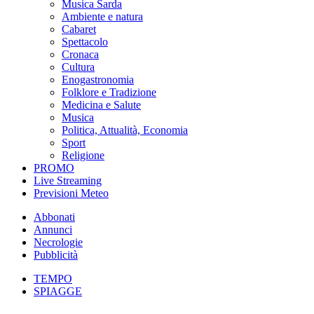
Musica Sarda
Ambiente e natura
Cabaret
Spettacolo
Cronaca
Cultura
Enogastronomia
Folklore e Tradizione
Medicina e Salute
Musica
Politica, Attualità, Economia
Sport
Religione
PROMO
Live Streaming
Previsioni Meteo
Abbonati
Annunci
Necrologie
Pubblicità
TEMPO
SPIAGGE