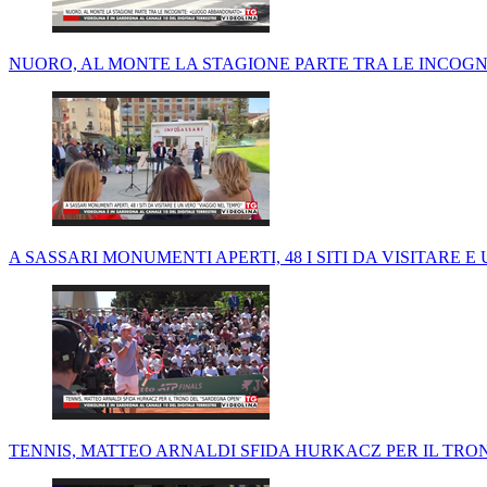
NUORO, AL MONTE LA STAGIONE PARTE TRA LE INCOG
A SASSARI MONUMENTI APERTI, 48 I SITI DA VISITARE E
TENNIS, MATTEO ARNALDI SFIDA HURKACZ PER IL TRON