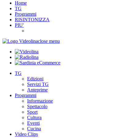
Home
TG
Programmi
RISINTONIZZA
PIU'
close menu
TG
Edizioni
Servizi TG
Anteprime
Programmi
Informazione
Spettacolo
Sport
Cultura
Eventi
Cucina
Video Clips