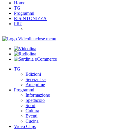
Home
TG
Programmi
RISINTONIZZA
PIU'
close menu
TG
Edizioni
Servizi TG
Anteprime
Programmi
Informazione
Spettacolo
Sport
Cultura
Eventi
Cucina
Video Clips