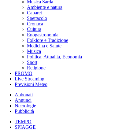
Musica Sarda
Ambiente e natura
Cabaret
Spettacolo
Cronaca
Cultura
Enogastronomia
Folklore e Tradizione
Medicina e Salute
Musica
Politica, Attualità, Economia
Sport
Religione
PROMO
Live Streaming
Previsioni Meteo
Abbonati
Annunci
Necrologie
Pubblicità
TEMPO
SPIAGGE