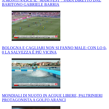
A MONTI NASCE IL "MAM FEST": SARÀ DIRETTO DAL
BARITONO GABRIELE BARRIA
BOLOGNA E CAGLIARI NON SI FANNO MALE: CON LO 0-
0 LA SALVEZZA È PIÙ VICINA
MONDIALI DI NUOTO IN ACQUE LIBERE, PALTRINIERI
PROTAGONISTA A GOLFO ARANCI