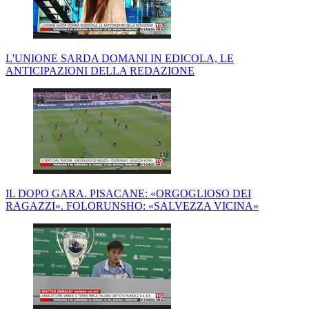
L'UNIONE SARDA DOMANI IN EDICOLA, LE
ANTICIPAZIONI DELLA REDAZIONE
IL DOPO GARA. PISACANE: «ORGOGLIOSO DEI
RAGAZZI». FOLORUNSHO: «SALVEZZA VICINA»