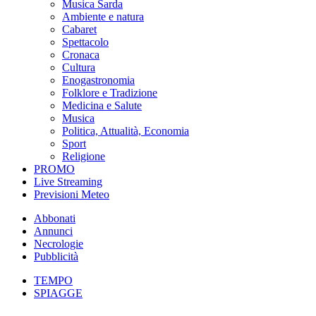
Musica Sarda
Ambiente e natura
Cabaret
Spettacolo
Cronaca
Cultura
Enogastronomia
Folklore e Tradizione
Medicina e Salute
Musica
Politica, Attualità, Economia
Sport
Religione
PROMO
Live Streaming
Previsioni Meteo
Abbonati
Annunci
Necrologie
Pubblicità
TEMPO
SPIAGGE