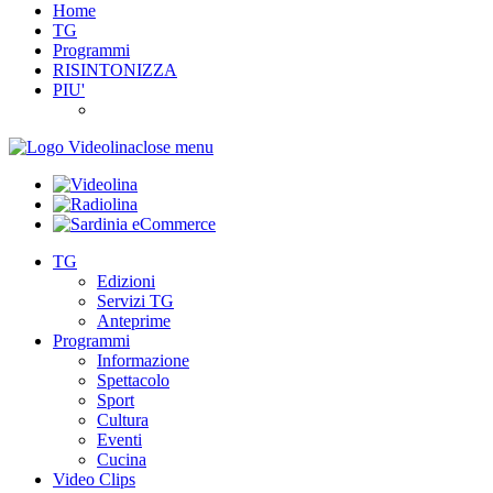
Home
TG
Programmi
RISINTONIZZA
PIU'
close menu
TG
Edizioni
Servizi TG
Anteprime
Programmi
Informazione
Spettacolo
Sport
Cultura
Eventi
Cucina
Video Clips