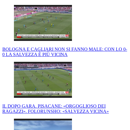
BOLOGNA E CAGLIARI NON SI FANNO MALE: CON LO 0-
0 LA SALVEZZA È PIÙ VICINA
IL DOPO GARA. PISACANE: «ORGOGLIOSO DEI
RAGAZZI». FOLORUNSHO: «SALVEZZA VICINA»