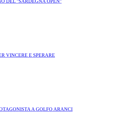
O DEL ''SARDEGNA OPEN''
R VINCERE E SPERARE
PROTAGONISTA A GOLFO ARANCI