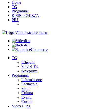
Home
TG
Programmi
RISINTONIZZA
PIU'
close menu
TG
Edizioni
Servizi TG
Anteprime
Programmi
Informazione
Spettacolo
Sport
Cultura
Eventi
Cucina
Video Clips