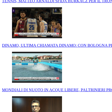
TENNIS, MATTEO ARNALDI SFIDA HURKACZ PER IL TRON
DINAMO, ULTIMA CHIAMATA DINAMO: CON BOLOGNA PE
MONDIALI DI NUOTO IN ACQUE LIBERE, PALTRINIERI 