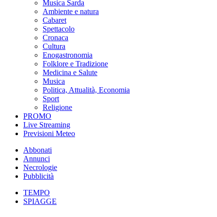
Musica Sarda
Ambiente e natura
Cabaret
Spettacolo
Cronaca
Cultura
Enogastronomia
Folklore e Tradizione
Medicina e Salute
Musica
Politica, Attualità, Economia
Sport
Religione
PROMO
Live Streaming
Previsioni Meteo
Abbonati
Annunci
Necrologie
Pubblicità
TEMPO
SPIAGGE