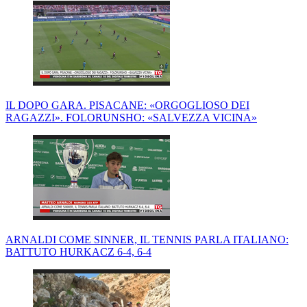
IL DOPO GARA. PISACANE: «ORGOGLIOSO DEI
RAGAZZI». FOLORUNSHO: «SALVEZZA VICINA»
ARNALDI COME SINNER, IL TENNIS PARLA ITALIANO:
BATTUTO HURKACZ 6-4, 6-4