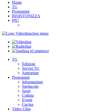
Home
TG
Programmi
RISINTONIZZA
PIU'
close menu
TG
Edizioni
Servizi TG
Anteprime
Programmi
Informazione
Spettacolo
Sport
Cultura
Eventi
Cucina
Video Clips