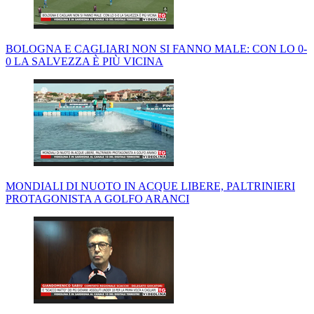
BOLOGNA E CAGLIARI NON SI FANNO MALE: CON LO 0-
0 LA SALVEZZA È PIÙ VICINA
MONDIALI DI NUOTO IN ACQUE LIBERE, PALTRINIERI
PROTAGONISTA A GOLFO ARANCI