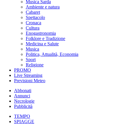
Musica Sarda
Ambiente e natura
Cabaret
Spettacolo
Cronaca
Cultura
Enogastronomia
Folklore e Tradizione
Medicina e Salute
Musica
Politica, Attualità, Economia
Sport
Religione
PROMO
Live Streaming
Previsioni Meteo
Abbonati
Annunci
Necrologie
Pubblicità
TEMPO
SPIAGGE