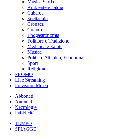
Musica Sarda
Ambiente e natura
Cabaret
Spettacolo
Cronaca
Cultura
Enogastronomia
Folklore e Tradizione
Medicina e Salute
Musica
Politica, Attualità, Economia
Sport
Religione
PROMO
Live Streaming
Previsioni Meteo
Abbonati
Annunci
Necrologie
Pubblicità
TEMPO
SPIAGGE