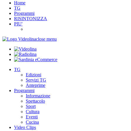
Home
TG
Programmi
RISINTONIZZA
PIU'
close menu
TG
Edizioni
Servizi TG
Anteprime
Programmi
Informazione
Spettacolo
Sport
Cultura
Eventi
Cucina
Video Clips