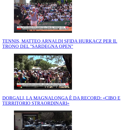
TENNIS, MATTEO ARNALDI SFIDA HURKACZ PER IL
TRONO DEL ''SARDEGNA OPEN''
DORGALI, LA MAGNALONGA È DA RECORD: «CIBO E
TERRITORIO STRAORDINARI»