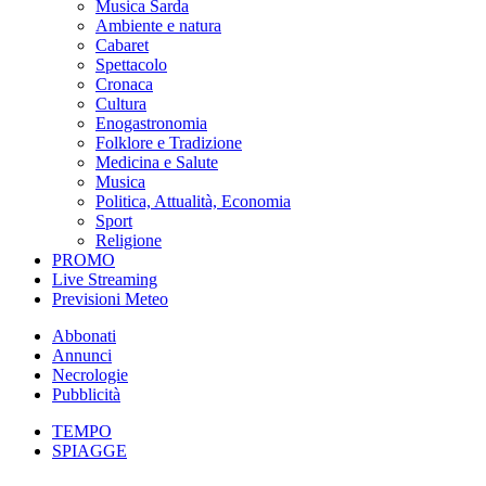
Musica Sarda
Ambiente e natura
Cabaret
Spettacolo
Cronaca
Cultura
Enogastronomia
Folklore e Tradizione
Medicina e Salute
Musica
Politica, Attualità, Economia
Sport
Religione
PROMO
Live Streaming
Previsioni Meteo
Abbonati
Annunci
Necrologie
Pubblicità
TEMPO
SPIAGGE