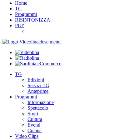
Home
TG
Programmi
RISINTONIZZA
PIU'
close menu
TG
Edizioni
Servizi TG
Anteprime
Programmi
Informazione
Spettacolo
Sport
Cultura
Eventi
Cucina
Video Clips