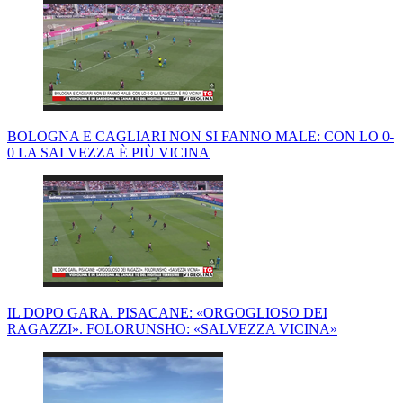
BOLOGNA E CAGLIARI NON SI FANNO MALE: CON LO 0-
0 LA SALVEZZA È PIÙ VICINA
IL DOPO GARA. PISACANE: «ORGOGLIOSO DEI
RAGAZZI». FOLORUNSHO: «SALVEZZA VICINA»