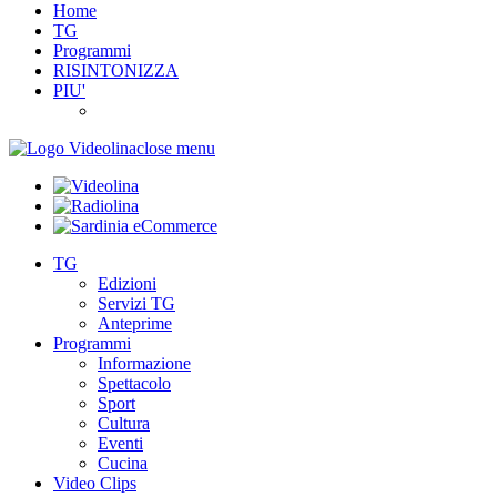
Home
TG
Programmi
RISINTONIZZA
PIU'
close menu
TG
Edizioni
Servizi TG
Anteprime
Programmi
Informazione
Spettacolo
Sport
Cultura
Eventi
Cucina
Video Clips