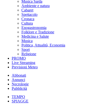
Musica Sarda
Ambiente e natura
Cabaret
Spettacolo
Cronaca
Cultura
Enogastronomia
Folklore e Tradizione
Medicina e Salute
Musica
Politica, Attualità, Economia
Sport
Religione
PROMO
Live Streaming
Previsioni Meteo
Abbonati
Annunci
Necrologie
Pubblicità
TEMPO
SPIAGGE