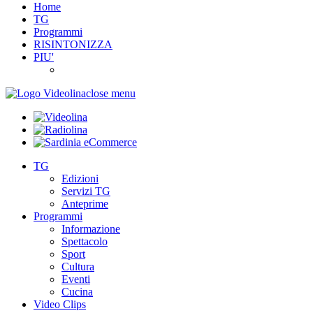
Home
TG
Programmi
RISINTONIZZA
PIU'
close menu
TG
Edizioni
Servizi TG
Anteprime
Programmi
Informazione
Spettacolo
Sport
Cultura
Eventi
Cucina
Video Clips