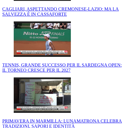
CAGLIARI, ASPETTANDO CREMONESE-LAZIO: MA LA
SALVEZZA È IN CASSAFORTE
TENNIS, GRANDE SUCCESSO PER IL SARDEGNA OPEN:
IL TORNEO CRESCE PER IL 2027
PRIMAVERA IN MARMILLA: LUNAMATRONA CELEBRA
TRADIZIONI, SAPORI E IDENTITÀ