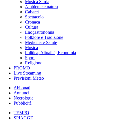
Musica Sarda
Ambiente e natura
Cabaret
Spettacolo
Cronaca
Cultura
Enogastronomia
Folklore e Tradizione
Medicina e Salute
Musica
Politica, Attualità, Economia
Sport
Religione
PROMO
Live Streaming
Previsioni Meteo
Abbonati
Annunci
Necrologie
Pubblicità
TEMPO
SPIAGGE