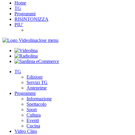
Home
TG
Programmi
RISINTONIZZA
PIU'
close menu
TG
Edizioni
Servizi TG
Anteprime
Programmi
Informazione
Spettacolo
Sport
Cultura
Eventi
Cucina
Video Clips