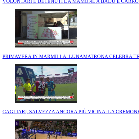
VOLONTARI E DETENUTI DA MAMONE A BADU E CARROS
PRIMAVERA IN MARMILLA: LUNAMATRONA CELEBRA TRA
CAGLIARI, SALVEZZA ANCORA PIÙ VICINA: LA CREMON