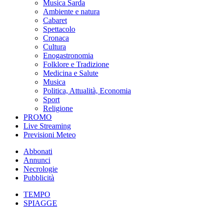
Musica Sarda
Ambiente e natura
Cabaret
Spettacolo
Cronaca
Cultura
Enogastronomia
Folklore e Tradizione
Medicina e Salute
Musica
Politica, Attualità, Economia
Sport
Religione
PROMO
Live Streaming
Previsioni Meteo
Abbonati
Annunci
Necrologie
Pubblicità
TEMPO
SPIAGGE