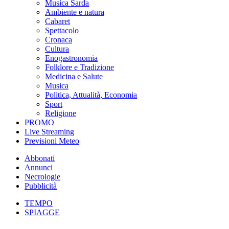
Musica Sarda
Ambiente e natura
Cabaret
Spettacolo
Cronaca
Cultura
Enogastronomia
Folklore e Tradizione
Medicina e Salute
Musica
Politica, Attualità, Economia
Sport
Religione
PROMO
Live Streaming
Previsioni Meteo
Abbonati
Annunci
Necrologie
Pubblicità
TEMPO
SPIAGGE