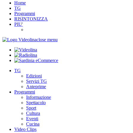
Home
TG
Programmi
RISINTONIZZA
PIU'
close menu
TG
Edizioni
Servizi TG
Anteprime
Programmi
Informazione
Spettacolo
Sport
Cultura
Eventi
Cucina
Video Clips