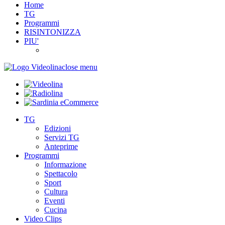
Home
TG
Programmi
RISINTONIZZA
PIU'
close menu
TG
Edizioni
Servizi TG
Anteprime
Programmi
Informazione
Spettacolo
Sport
Cultura
Eventi
Cucina
Video Clips