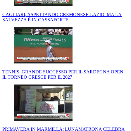
CAGLIARI, ASPETTANDO CREMONESE-LAZIO: MA LA
SALVEZZA È IN CASSAFORTE
TENNIS, GRANDE SUCCESSO PER IL SARDEGNA OPEN:
IL TORNEO CRESCE PER IL 2027
PRIMAVERA IN MARMILLA: LUNAMATRONA CELEBRA