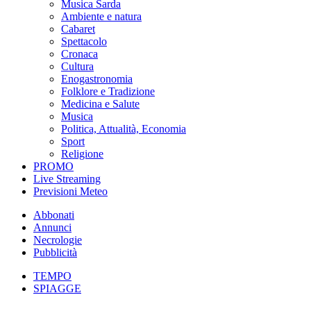
Musica Sarda
Ambiente e natura
Cabaret
Spettacolo
Cronaca
Cultura
Enogastronomia
Folklore e Tradizione
Medicina e Salute
Musica
Politica, Attualità, Economia
Sport
Religione
PROMO
Live Streaming
Previsioni Meteo
Abbonati
Annunci
Necrologie
Pubblicità
TEMPO
SPIAGGE