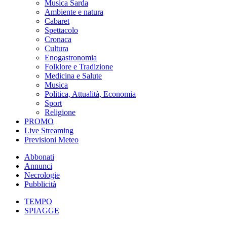
Musica Sarda
Ambiente e natura
Cabaret
Spettacolo
Cronaca
Cultura
Enogastronomia
Folklore e Tradizione
Medicina e Salute
Musica
Politica, Attualità, Economia
Sport
Religione
PROMO
Live Streaming
Previsioni Meteo
Abbonati
Annunci
Necrologie
Pubblicità
TEMPO
SPIAGGE