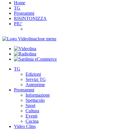
Home
TG
Programmi
RISINTONIZZA
PIU'
close menu
TG
Edizioni
Servizi TG
Anteprime
Programmi
Informazione
Spettacolo
Sport
Cultura
Eventi
Cucina
Video Clips