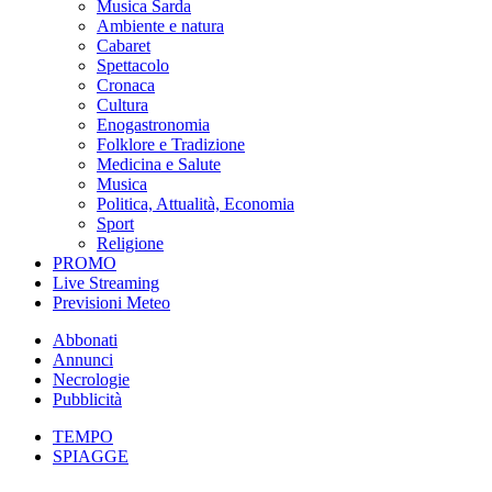
Musica Sarda
Ambiente e natura
Cabaret
Spettacolo
Cronaca
Cultura
Enogastronomia
Folklore e Tradizione
Medicina e Salute
Musica
Politica, Attualità, Economia
Sport
Religione
PROMO
Live Streaming
Previsioni Meteo
Abbonati
Annunci
Necrologie
Pubblicità
TEMPO
SPIAGGE