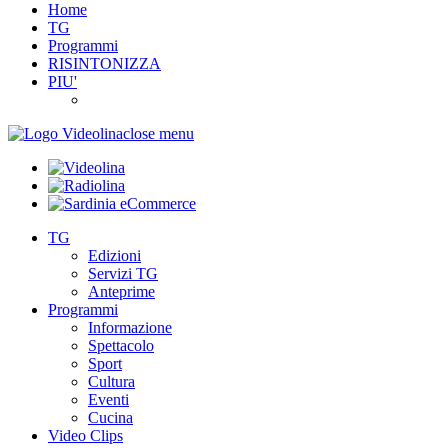
Home
TG
Programmi
RISINTONIZZA
PIU'
close menu
TG
Edizioni
Servizi TG
Anteprime
Programmi
Informazione
Spettacolo
Sport
Cultura
Eventi
Cucina
Video Clips