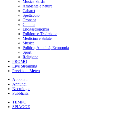
Musica Sarda
Ambiente e natura
Cabaret
Spettacolo
Cronaca
Cultura
Enogastronomia
Folklore e Tradizione
Medicina e Salute
Musica
Politica, Attualità, Economia
Sport
Religione
PROMO
Live Streaming
Previsioni Meteo
Abbonati
Annunci
Necrologie
Pubblicità
TEMPO
SPIAGGE