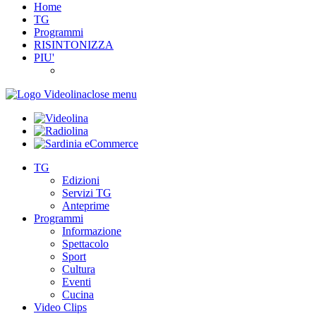
Home
TG
Programmi
RISINTONIZZA
PIU'
close menu
TG
Edizioni
Servizi TG
Anteprime
Programmi
Informazione
Spettacolo
Sport
Cultura
Eventi
Cucina
Video Clips