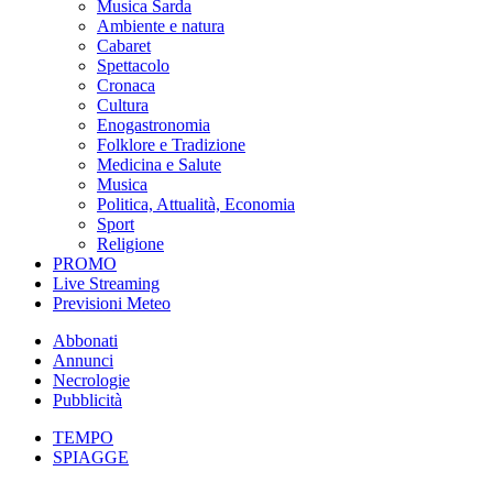
Musica Sarda
Ambiente e natura
Cabaret
Spettacolo
Cronaca
Cultura
Enogastronomia
Folklore e Tradizione
Medicina e Salute
Musica
Politica, Attualità, Economia
Sport
Religione
PROMO
Live Streaming
Previsioni Meteo
Abbonati
Annunci
Necrologie
Pubblicità
TEMPO
SPIAGGE