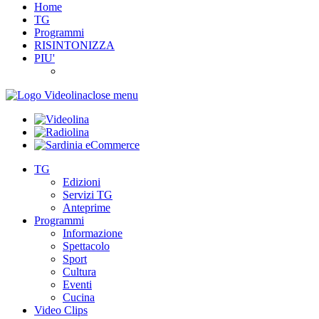
Home
TG
Programmi
RISINTONIZZA
PIU'
close menu
TG
Edizioni
Servizi TG
Anteprime
Programmi
Informazione
Spettacolo
Sport
Cultura
Eventi
Cucina
Video Clips