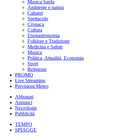
Musica Sarda
Ambiente e natura
Cabaret
Spettacolo
Cronaca
Cultura
Enogastronomia
Folklore e Tradizione
Medicina e Salute
Musica
Politica, Attualità, Economia
Sport
Religione
PROMO
Live Streaming
Previsioni Meteo
Abbonati
Annunci
Necrologie
Pubblicità
TEMPO
SPIAGGE