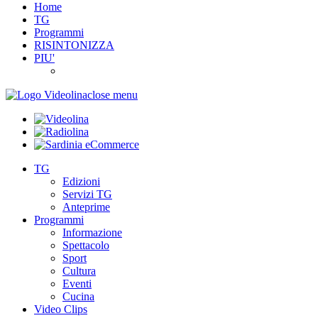
Home
TG
Programmi
RISINTONIZZA
PIU'
close menu
TG
Edizioni
Servizi TG
Anteprime
Programmi
Informazione
Spettacolo
Sport
Cultura
Eventi
Cucina
Video Clips