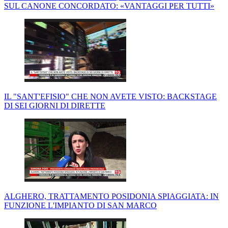
SUL CANONE CONCORDATO: «VANTAGGI PER TUTTI»
IL "SANT'EFISIO" CHE NON AVETE VISTO: BACKSTAGE
DI SEI GIORNI DI DIRETTE
ALGHERO, TRATTAMENTO POSIDONIA SPIAGGIATA: IN
FUNZIONE L'IMPIANTO DI SAN MARCO