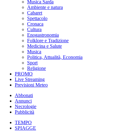
Musica Sarda
Ambiente e natura
Cabaret
Spettacolo
Cronaca
Cultura
Enogastronomia
Folklore e Tradizione
Medicina e Salute
Musica
Politica, Attualità, Economia
Sport
Religione
PROMO
Live Streaming
Previsioni Meteo
Abbonati
Annunci
Necrologie
Pubblicità
TEMPO
SPIAGGE