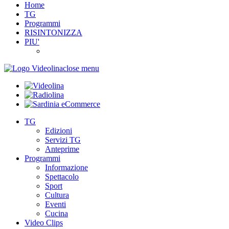
Home
TG
Programmi
RISINTONIZZA
PIU'
close menu
TG
Edizioni
Servizi TG
Anteprime
Programmi
Informazione
Spettacolo
Sport
Cultura
Eventi
Cucina
Video Clips