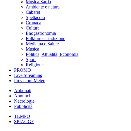
Musica Sarda
Ambiente e natura
Cabaret
Spettacolo
Cronaca
Cultura
Enogastronomia
Folklore e Tradizione
Medicina e Salute
Musica
Politica, Attualità, Economia
Sport
Religione
PROMO
Live Streaming
Previsioni Meteo
Abbonati
Annunci
Necrologie
Pubblicità
TEMPO
SPIAGGE