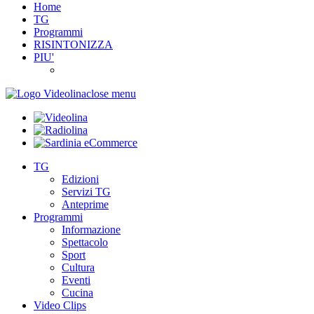
Home
TG
Programmi
RISINTONIZZA
PIU'
close menu
TG
Edizioni
Servizi TG
Anteprime
Programmi
Informazione
Spettacolo
Sport
Cultura
Eventi
Cucina
Video Clips