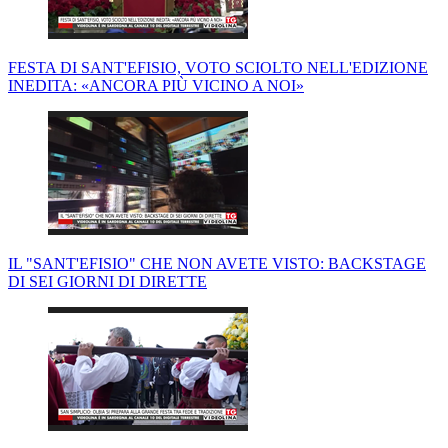
FESTA DI SANT'EFISIO, VOTO SCIOLTO NELL'EDIZIONE
INEDITA: «ANCORA PIÙ VICINO A NOI»
IL "SANT'EFISIO" CHE NON AVETE VISTO: BACKSTAGE
DI SEI GIORNI DI DIRETTE