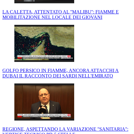
LA CALETTA, ATTENTATO AL ''MALIBU'': FIAMME E
MOBILITAZIONE NEL LOCALE DEI GIOVANI
GOLFO PERSICO IN FIAMME, ANCORA ATTACCHI A
DUBAI IL RACCONTO DEI SARDI NELL'EMIRATO
REGIONE, ASPETTANDO LA VARIAZIONE ''SANITARIA'':