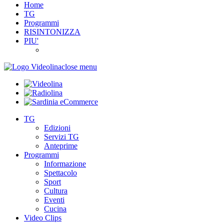
Home
TG
Programmi
RISINTONIZZA
PIU'
close menu
TG
Edizioni
Servizi TG
Anteprime
Programmi
Informazione
Spettacolo
Sport
Cultura
Eventi
Cucina
Video Clips