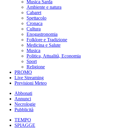
Musica Sarda
Ambiente e natura
Cabaret
Spettacolo
Cronaca
Cultura
Enogastronomia
Folklore e Tradizione
Medicina e Salute
Musica
Politica, Attualità, Economia
Sport
Religione
PROMO
Live Streaming
Previsioni Meteo
Abbonati
Annunci
Necrologie
Pubblicità
TEMPO
SPIAGGE