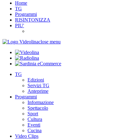
Home
TG
Programmi
RISINTONIZZA
PIU'
close menu
TG
Edizioni
Servizi TG
Anteprime
Programmi
Informazione
Spettacolo
Sport
Cultura
Eventi
Cucina
Video Clips