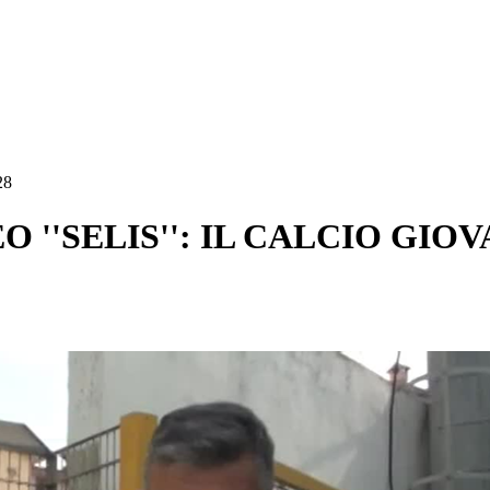
28
EO ''SELIS'': IL CALCIO GIO