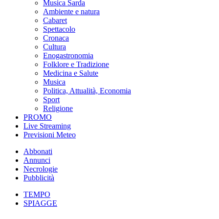
Musica Sarda
Ambiente e natura
Cabaret
Spettacolo
Cronaca
Cultura
Enogastronomia
Folklore e Tradizione
Medicina e Salute
Musica
Politica, Attualità, Economia
Sport
Religione
PROMO
Live Streaming
Previsioni Meteo
Abbonati
Annunci
Necrologie
Pubblicità
TEMPO
SPIAGGE