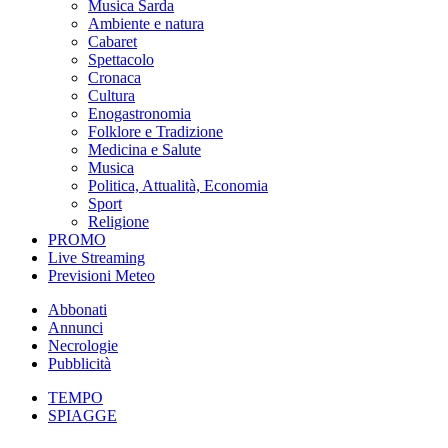
Musica Sarda
Ambiente e natura
Cabaret
Spettacolo
Cronaca
Cultura
Enogastronomia
Folklore e Tradizione
Medicina e Salute
Musica
Politica, Attualità, Economia
Sport
Religione
PROMO
Live Streaming
Previsioni Meteo
Abbonati
Annunci
Necrologie
Pubblicità
TEMPO
SPIAGGE