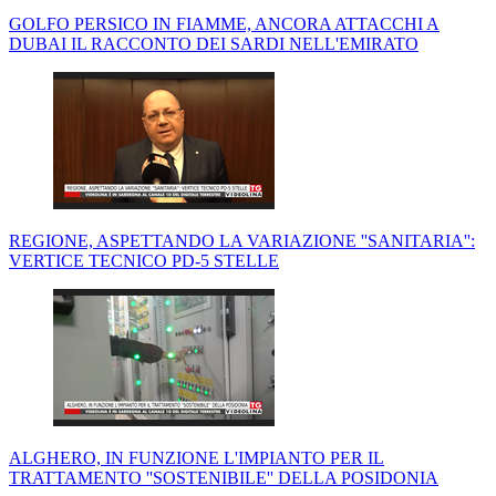
GOLFO PERSICO IN FIAMME, ANCORA ATTACCHI A
DUBAI IL RACCONTO DEI SARDI NELL'EMIRATO
REGIONE, ASPETTANDO LA VARIAZIONE ''SANITARIA'':
VERTICE TECNICO PD-5 STELLE
ALGHERO, IN FUNZIONE L'IMPIANTO PER IL
TRATTAMENTO ''SOSTENIBILE'' DELLA POSIDONIA