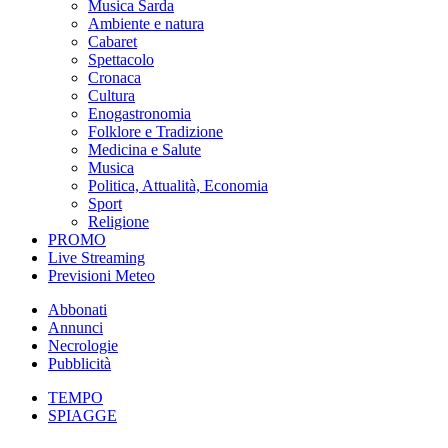
Musica Sarda
Ambiente e natura
Cabaret
Spettacolo
Cronaca
Cultura
Enogastronomia
Folklore e Tradizione
Medicina e Salute
Musica
Politica, Attualità, Economia
Sport
Religione
PROMO
Live Streaming
Previsioni Meteo
Abbonati
Annunci
Necrologie
Pubblicità
TEMPO
SPIAGGE