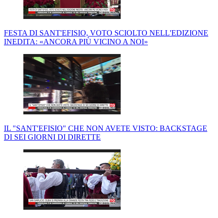
FESTA DI SANT'EFISIO, VOTO SCIOLTO NELL'EDIZIONE
INEDITA: «ANCORA PIÙ VICINO A NOI»
IL "SANT'EFISIO" CHE NON AVETE VISTO: BACKSTAGE
DI SEI GIORNI DI DIRETTE