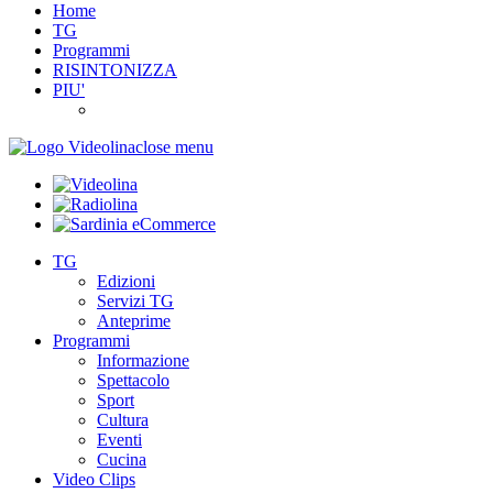
Home
TG
Programmi
RISINTONIZZA
PIU'
close menu
TG
Edizioni
Servizi TG
Anteprime
Programmi
Informazione
Spettacolo
Sport
Cultura
Eventi
Cucina
Video Clips