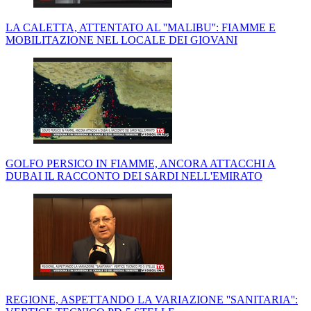
LA CALETTA, ATTENTATO AL ''MALIBU'': FIAMME E
MOBILITAZIONE NEL LOCALE DEI GIOVANI
GOLFO PERSICO IN FIAMME, ANCORA ATTACCHI A
DUBAI IL RACCONTO DEI SARDI NELL'EMIRATO
REGIONE, ASPETTANDO LA VARIAZIONE ''SANITARIA'':