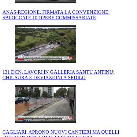
ANAS-REGIONE, FIRMATA LA CONVENZIONE:
SBLOCCATE 10 OPERE COMMISSARIATE
131 DCN, LAVORI IN GALLERIA SANTU ANTINU:
CHIUSURA E DEVIAZIONI A SEDILO
CAGLIARI, APRONO NUOVI CANTIERI MA QUELLI