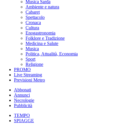
Musica Sarda
Ambiente e natura
Cabaret
Spettacolo
Cronaca
Cultura
Enogastronomia
Folklore e Tradizione
Medicina e Salute
Musica
Politica, Attualità, Economia
Sport
Religione
PROMO
Live Streaming
Previsioni Meteo
Abbonati
Annunci
Necrologie
Pubblicità
TEMPO
SPIAGGE