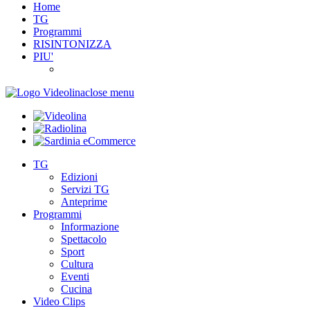
Home
TG
Programmi
RISINTONIZZA
PIU'
close menu
TG
Edizioni
Servizi TG
Anteprime
Programmi
Informazione
Spettacolo
Sport
Cultura
Eventi
Cucina
Video Clips