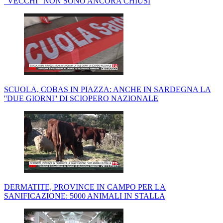
"VECCHI" NON SONO ANCORA CHIUSI
SCUOLA, COBAS IN PIAZZA: ANCHE IN SARDEGNA LA
''DUE GIORNI'' DI SCIOPERO NAZIONALE
DERMATITE, PROVINCE IN CAMPO PER LA
SANIFICAZIONE: 5000 ANIMALI IN STALLA