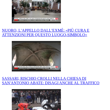
NUORO, L’APPELLO DALL’EXMÈ: «PIÙ CURA E
ATTENZIONI PER QUESTO LUOGO-SIMBOLO»
SASSARI, RISCHIO CROLLI NELLA CHIESA DI
SAN'ANTONIO ABATE: DISAGI ANCHE AL TRAFFICO