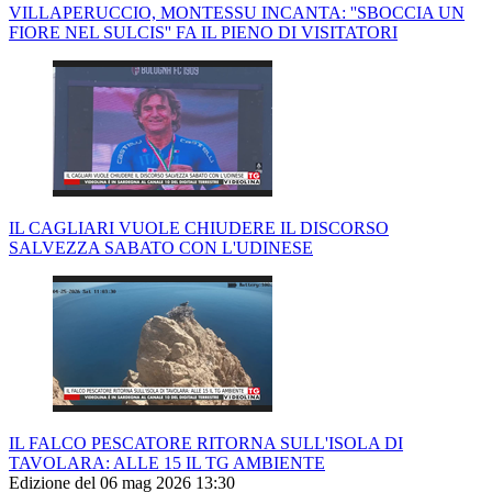
VILLAPERUCCIO, MONTESSU INCANTA: ''SBOCCIA UN
FIORE NEL SULCIS'' FA IL PIENO DI VISITATORI
IL CAGLIARI VUOLE CHIUDERE IL DISCORSO
SALVEZZA SABATO CON L'UDINESE
IL FALCO PESCATORE RITORNA SULL'ISOLA DI
TAVOLARA: ALLE 15 IL TG AMBIENTE
Edizione del 06 mag 2026 13:30