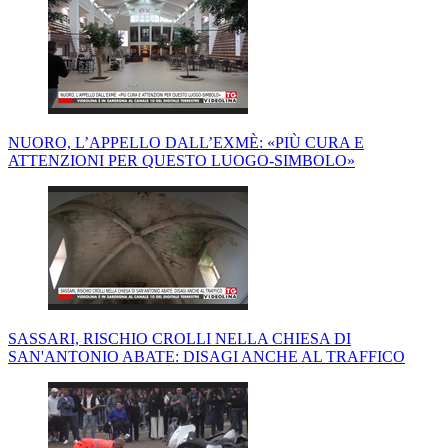
NUORO, L’APPELLO DALL’EXMÈ: «PIÙ CURA E
ATTENZIONI PER QUESTO LUOGO-SIMBOLO»
SASSARI, RISCHIO CROLLI NELLA CHIESA DI
SAN'ANTONIO ABATE: DISAGI ANCHE AL TRAFFICO