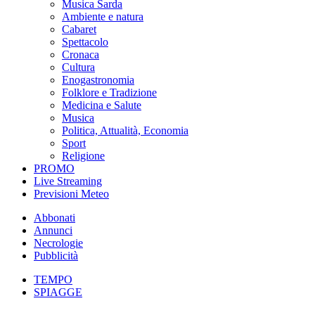
Musica Sarda
Ambiente e natura
Cabaret
Spettacolo
Cronaca
Cultura
Enogastronomia
Folklore e Tradizione
Medicina e Salute
Musica
Politica, Attualità, Economia
Sport
Religione
PROMO
Live Streaming
Previsioni Meteo
Abbonati
Annunci
Necrologie
Pubblicità
TEMPO
SPIAGGE