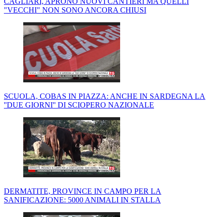
CAGLIARI, APRONO NUOVI CANTIERI MA QUELLI
"VECCHI" NON SONO ANCORA CHIUSI
SCUOLA, COBAS IN PIAZZA: ANCHE IN SARDEGNA LA
''DUE GIORNI'' DI SCIOPERO NAZIONALE
DERMATITE, PROVINCE IN CAMPO PER LA
SANIFICAZIONE: 5000 ANIMALI IN STALLA