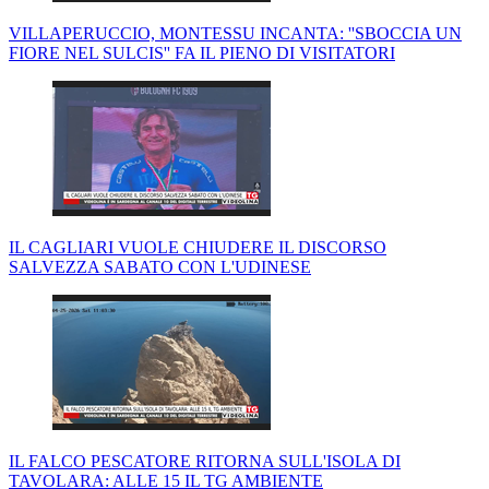
VILLAPERUCCIO, MONTESSU INCANTA: ''SBOCCIA UN
FIORE NEL SULCIS'' FA IL PIENO DI VISITATORI
IL CAGLIARI VUOLE CHIUDERE IL DISCORSO
SALVEZZA SABATO CON L'UDINESE
IL FALCO PESCATORE RITORNA SULL'ISOLA DI
TAVOLARA: ALLE 15 IL TG AMBIENTE