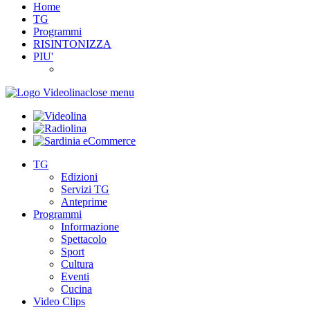
Home
TG
Programmi
RISINTONIZZA
PIU'
close menu
TG
Edizioni
Servizi TG
Anteprime
Programmi
Informazione
Spettacolo
Sport
Cultura
Eventi
Cucina
Video Clips