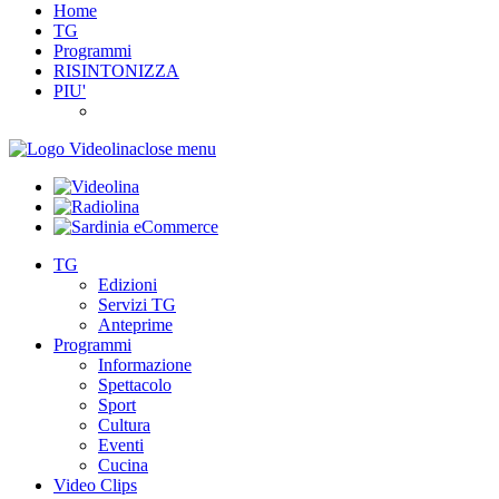
Home
TG
Programmi
RISINTONIZZA
PIU'
close menu
TG
Edizioni
Servizi TG
Anteprime
Programmi
Informazione
Spettacolo
Sport
Cultura
Eventi
Cucina
Video Clips