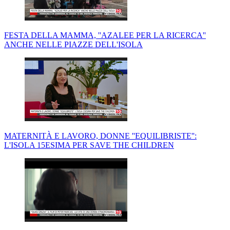
FESTA DELLA MAMMA, ''AZALEE PER LA RICERCA''
ANCHE NELLE PIAZZE DELL'ISOLA
MATERNITÀ E LAVORO, DONNE ''EQUILIBRISTE'':
L'ISOLA 15ESIMA PER SAVE THE CHILDREN