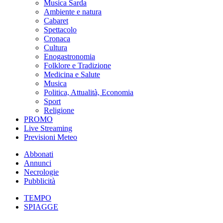
Musica Sarda
Ambiente e natura
Cabaret
Spettacolo
Cronaca
Cultura
Enogastronomia
Folklore e Tradizione
Medicina e Salute
Musica
Politica, Attualità, Economia
Sport
Religione
PROMO
Live Streaming
Previsioni Meteo
Abbonati
Annunci
Necrologie
Pubblicità
TEMPO
SPIAGGE